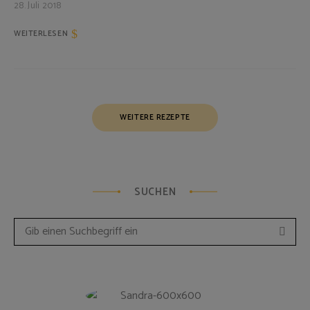
28. Juli 2018
WEITERLESEN
Posts
WEITERE REZEPTE
Navigation
SUCHEN
Such
Search
for: