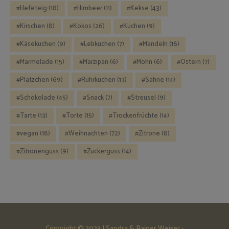
Hefeteig
(18)
Himbeer
(11)
Kekse
(43)
Kirschen
(8)
Kokos
(26)
Kuchen
(9)
Käsekuchen
(9)
Lebkuchen
(7)
Mandeln
(16)
Marmelade
(15)
Marzipan
(6)
Mohn
(6)
Ostern
(7)
Plätzchen
(69)
Rührkuchen
(13)
Sahne
(14)
Schokolade
(45)
Snack
(7)
Streusel
(9)
Tarte
(13)
Torte
(15)
Trockenfrüchte
(14)
vegan
(18)
Weihnachten
(72)
Zitrone
(8)
Zitronenguss
(9)
Zuckerguss
(14)
Copyright © 2023 | Sandra & Rainer Weiser -