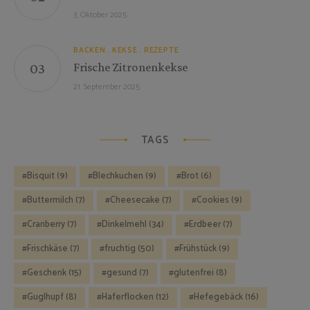
3. Oktober 2025
BACKEN
KEKSE
REZEPTE
Frische Zitronenkekse
21. September 2025
TAGS
Bisquit
(9)
Blechkuchen
(9)
Brot
(6)
Buttermilch
(7)
Cheesecake
(7)
Cookies
(9)
Cranberry
(7)
Dinkelmehl
(34)
Erdbeer
(7)
Frischkäse
(7)
fruchtig
(50)
Frühstück
(9)
Geschenk
(15)
gesund
(7)
glutenfrei
(8)
Guglhupf
(8)
Haferflocken
(12)
Hefegebäck
(16)