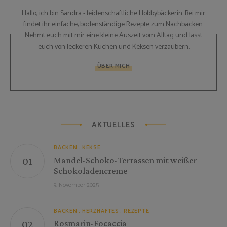
Hallo, ich bin Sandra - leidenschaftliche Hobbybäckerin. Bei mir
findet ihr einfache, bodenständige Rezepte zum Nachbacken.
Nehmt euch mit mir eine kleine Auszeit vom Alltag und lasst
euch von leckeren Kuchen und Keksen verzaubern.
ÜBER MICH
AKTUELLES
BACKEN
KEKSE
Mandel-Schoko-Terrassen mit weißer
Schokoladencreme
9. November 2025
BACKEN
HERZHAFTES
REZEPTE
Rosmarin-Focaccia