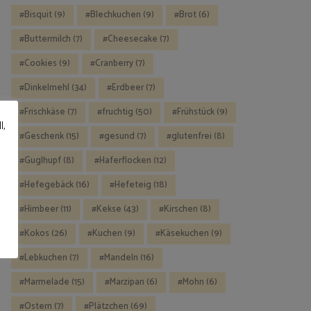
Bisquit
(9)
Blechkuchen
(9)
Brot
(6)
Buttermilch
(7)
Cheesecake
(7)
Cookies
(9)
Cranberry
(7)
Dinkelmehl
(34)
Erdbeer
(7)
Frischkäse
(7)
fruchtig
(50)
Frühstück
(9)
l,
Geschenk
(15)
gesund
(7)
glutenfrei
(8)
Guglhupf
(8)
Haferflocken
(12)
Hefegebäck
(16)
Hefeteig
(18)
Himbeer
(11)
Kekse
(43)
Kirschen
(8)
Kokos
(26)
Kuchen
(9)
Käsekuchen
(9)
Lebkuchen
(7)
Mandeln
(16)
Marmelade
(15)
Marzipan
(6)
Mohn
(6)
Ostern
(7)
Plätzchen
(69)