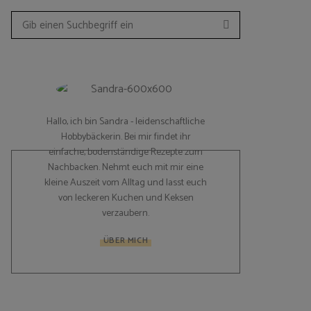
Suchen
Search
for:
Hallo, ich bin Sandra - leidenschaftliche
Hobbybäckerin. Bei mir findet ihr
einfache, bodenständige Rezepte zum
Nachbacken. Nehmt euch mit mir eine
kleine Auszeit vom Alltag und lasst euch
von leckeren Kuchen und Keksen
verzaubern.
ÜBER MICH