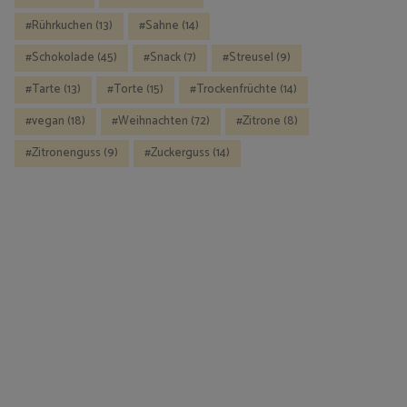
Rührkuchen
(13)
Sahne
(14)
Schokolade
(45)
Snack
(7)
Streusel
(9)
Tarte
(13)
Torte
(15)
Trockenfrüchte
(14)
vegan
(18)
Weihnachten
(72)
Zitrone
(8)
Zitronenguss
(9)
Zuckerguss
(14)