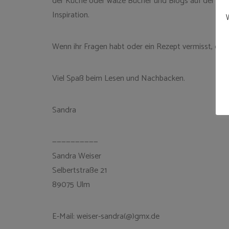
der Küche oder wälze Bücher und Blogs auf der Suc
Inspiration.
W
Wenn ihr Fragen habt oder ein Rezept vermisst, dan
Viel Spaß beim Lesen und Nachbacken.
Sandra
——————————
Sandra Weiser
Selbertstraße 21
89075 Ulm
E-Mail: weiser-sandra(@)gmx.de