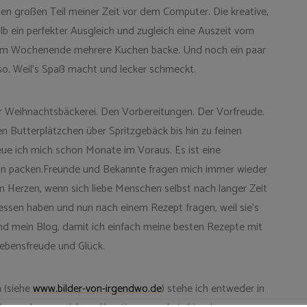
n großen Teil meiner Zeit vor dem Computer. Die kreative,
lb ein perfekter Ausgleich und zugleich eine Auszeit vom
inem Wochenende mehrere Kuchen backe. Und noch ein paar
 so. Weil’s Spaß macht und lecker schmeckt.
r Weihnachtsbäckerei. Den Vorbereitungen. Der Vorfreude.
Butterplätzchen über Spritzgebäck bis hin zu feinen
eue ich mich schon Monate im Voraus. Es ist eine
t an packen.Freunde und Bekannte fragen mich immer wieder
 Herzen, wenn sich liebe Menschen selbst nach langer Zeit
essen haben und nun nach einem Rezept fragen, weil sie’s
tand mein Blog, damit ich einfach meine besten Rezepte mit
Lebensfreude und Glück.
 (siehe
www.bilder-von-irgendwo.de
) stehe ich entweder in