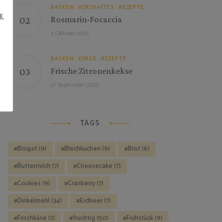
BACKEN
HERZHAFTES
REZEPTE
l,
Rosmarin-Focaccia
3. Oktober 2025
BACKEN
KEKSE
REZEPTE
Frische Zitronenkekse
21. September 2025
TAGS
Bisquit
(9)
Blechkuchen
(9)
Brot
(6)
Buttermilch
(7)
Cheesecake
(7)
Cookies
(9)
Cranberry
(7)
Dinkelmehl
(34)
Erdbeer
(7)
Frischkäse
(7)
fruchtig
(50)
Frühstück
(9)