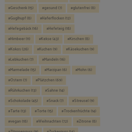
Geschenk
(15)
gesund
(7)
glutenfrei
(8)
Guglhupf
(8)
Haferflocken
(12)
Hefegebäck
(16)
Hefeteig
(18)
Himbeer
(11)
Kekse
(43)
Kirschen
(8)
Kokos
(26)
Kuchen
(9)
Käsekuchen
(9)
Lebkuchen
(7)
Mandeln
(16)
Marmelade
(15)
Marzipan
(6)
Mohn
(6)
Ostern
(7)
Plätzchen
(69)
Rührkuchen
(13)
Sahne
(14)
Schokolade
(45)
Snack
(7)
Streusel
(9)
Tarte
(13)
Torte
(15)
Trockenfrüchte
(14)
vegan
(18)
Weihnachten
(72)
Zitrone
(8)
Zitronenguss
(9)
Zuckerguss
(14)