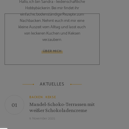
Hallo, ich bin Sandra - leidenschaftliche
Hobbybäckerin. Bei mir findet ihr
einfache, bodenständige Rezepte zum
Nachbacken. Nehmt euch mit mir eine
kleine Auszeit vom Alltag und lasst euch
von leckeren Kuchen und Keksen
verzaubern.
ÜBER MICH
AKTUELLES
BACKEN
KEKSE
Mandel-Schoko-Terrassen mit
weißer Schokoladencreme
9. November 2025