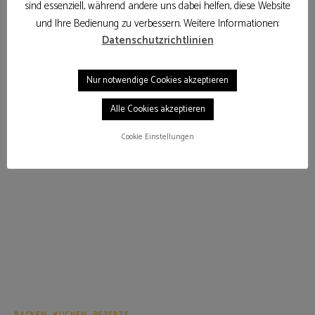
sind essenziell, während andere uns dabei helfen, diese Website
4. April 2020
und Ihre Bedienung zu verbessern. Weitere Informationen:
WEITERLESEN
Datenschutzrichtlinien
Nur notwendige Cookies akzeptieren
Alle Cookies akzeptieren
Cookie Einstellungen
BACKEN
KUCHEN
REZEPTE