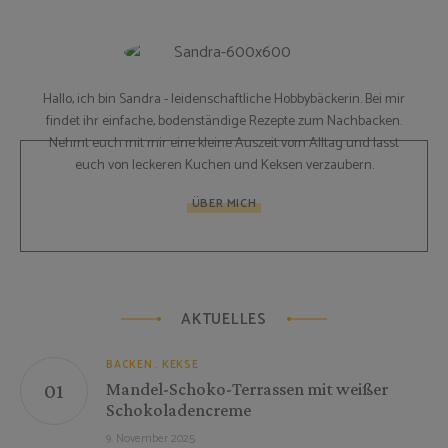
Hallo, ich bin Sandra - leidenschaftliche Hobbybäckerin. Bei mir
findet ihr einfache, bodenständige Rezepte zum Nachbacken.
Nehmt euch mit mir eine kleine Auszeit vom Alltag und lasst
euch von leckeren Kuchen und Keksen verzaubern.
ÜBER MICH
AKTUELLES
BACKEN
KEKSE
Mandel-Schoko-Terrassen mit weißer
Schokoladencreme
9. November 2025