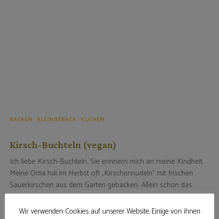
BACKEN
KLEINGEBÄCK
KUCHEN
Kirsch-Buchteln (vegan)
Ich liebe Kirsch-Buchteln. Sie erinnern mich an meine Kindheit.
Meine Oma hat im Herbst oft „Kirschennudeln“ mit frischen
Sauerkirschen aus dem Garten gebacken. Allein schon das
Pflücken der Kirschen hat großen Spaß gemacht. Dabei wurde
schon ordentlich genascht. Der Hefeteig …
Wir verwenden Cookies auf unserer Website. Einige von ihnen