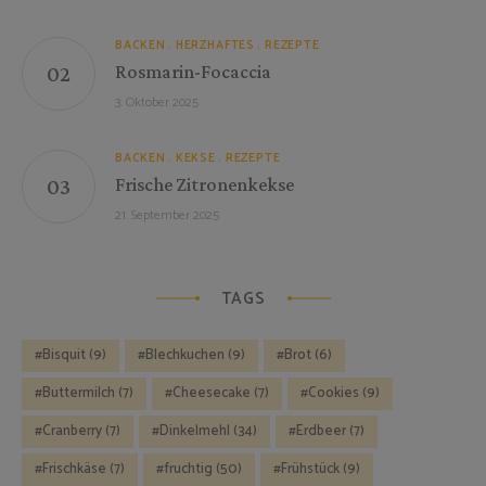
BACKEN
HERZHAFTES
REZEPTE
Rosmarin-Focaccia
3. Oktober 2025
BACKEN
KEKSE
REZEPTE
Frische Zitronenkekse
21. September 2025
TAGS
Bisquit
(9)
Blechkuchen
(9)
Brot
(6)
Buttermilch
(7)
Cheesecake
(7)
Cookies
(9)
Cranberry
(7)
Dinkelmehl
(34)
Erdbeer
(7)
Frischkäse
(7)
fruchtig
(50)
Frühstück
(9)