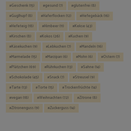
Geschenk
(15)
gesund
(7)
glutenfrei
(8)
Guglhupf
(8)
Haferflocken
(12)
Hefegebäck
(16)
Hefeteig
(18)
Himbeer
(11)
Kekse
(43)
Kirschen
(8)
Kokos
(26)
Kuchen
(9)
Käsekuchen
(9)
Lebkuchen
(7)
Mandeln
(16)
Marmelade
(15)
Marzipan
(6)
Mohn
(6)
Ostern
(7)
Plätzchen
(69)
Rührkuchen
(13)
Sahne
(14)
Schokolade
(45)
Snack
(7)
Streusel
(9)
Tarte
(13)
Torte
(15)
Trockenfrüchte
(14)
vegan
(18)
Weihnachten
(72)
Zitrone
(8)
Zitronenguss
(9)
Zuckerguss
(14)