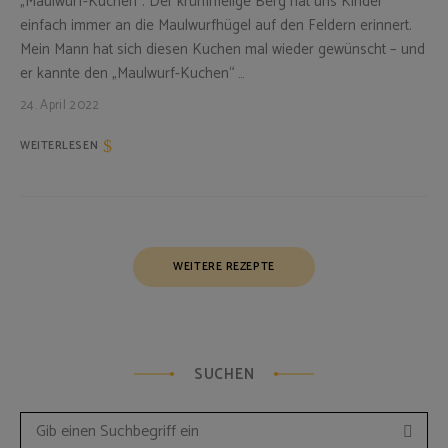
„Maulwurf-Kuchen“. Der krümmelige Berg hat uns Kinder
einfach immer an die Maulwurfhügel auf den Feldern erinnert.
Mein Mann hat sich diesen Kuchen mal wieder gewünscht – und
er kannte den „Maulwurf-Kuchen“ …
24. April 2022
WEITERLESEN
Posts
WEITERE REZEPTE
Navigation
SUCHEN
Such
Search
for: