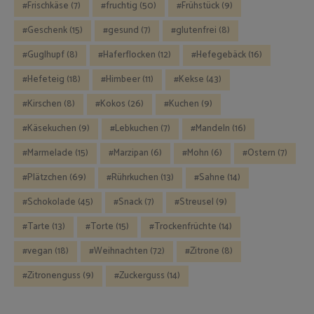
Frischkäse
(7)
fruchtig
(50)
Frühstück
(9)
Geschenk
(15)
gesund
(7)
glutenfrei
(8)
Guglhupf
(8)
Haferflocken
(12)
Hefegebäck
(16)
Hefeteig
(18)
Himbeer
(11)
Kekse
(43)
Kirschen
(8)
Kokos
(26)
Kuchen
(9)
Käsekuchen
(9)
Lebkuchen
(7)
Mandeln
(16)
Marmelade
(15)
Marzipan
(6)
Mohn
(6)
Ostern
(7)
Plätzchen
(69)
Rührkuchen
(13)
Sahne
(14)
Schokolade
(45)
Snack
(7)
Streusel
(9)
Tarte
(13)
Torte
(15)
Trockenfrüchte
(14)
vegan
(18)
Weihnachten
(72)
Zitrone
(8)
Zitronenguss
(9)
Zuckerguss
(14)