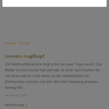
BACKEN
KUCHEN
Gewürz-Guglhupf
Die Weihnachtsbäckerei liegt schon ein paar Tage zurück. Das
Wetter ist noch immer kalt und naß. Es lockt nach Kuchen der
von Innen wärmt, noch etwas an die Gemütlichkeit von
Weihnachten erinnert und über die trübe Stimmung draußen
hinweg hilft. …
29. Januar 2023
WEITERLESEN