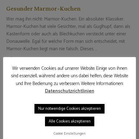
Gesunder Marmor-Kuchen
Wer mag ihn nicht: Marmor-Kuchen. Ein absoluter Klassiker.
Marmor-Kuchen hat viele Gesichter, mal als Guglhupf, dann als
Kastenform oder auch als Blechkuchen versteckt unter einer
Donauwelle. Egal für welche Form man sich entscheidet, mit
Marmor-Kuchen liegt man nie falsch. Dieses …
4. Februar 2023
Wir verwenden Cookies auf unserer Website. Einige von ihnen
WEITERLESEN
sind essenziell, während andere uns dabei helfen, diese Website
und Ihre Bedienung zu verbessern. Weitere Informationen:
Datenschutzrichtlinien
Nur notwendige Cookies akzeptieren
Alle Cookies akzeptieren
Cookie Einstellungen