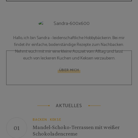
Hallo, ich bin Sandra - leidenschaftliche Hobbybäckerin. Bei mir
findet ihr einfache, bodenständige Rezepte zum Nachbacken.
Nehmt euch mit mir eine kleine Auszeit vom Alltag und lasst
euch von leckeren Kuchen und Keksen verzaubern.
ÜBER MICH
AKTUELLES
BACKEN
KEKSE
Mandel-Schoko-Terrassen mit weißer
Schokoladencreme