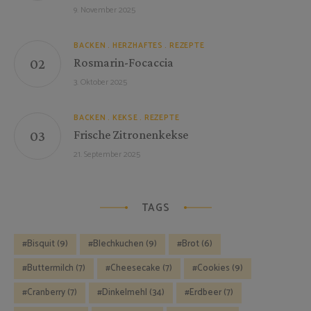
9. November 2025
BACKEN
HERZHAFTES
REZEPTE
Rosmarin-Focaccia
3. Oktober 2025
BACKEN
KEKSE
REZEPTE
Frische Zitronenkekse
21. September 2025
TAGS
Bisquit
(9)
Blechkuchen
(9)
Brot
(6)
Buttermilch
(7)
Cheesecake
(7)
Cookies
(9)
Cranberry
(7)
Dinkelmehl
(34)
Erdbeer
(7)