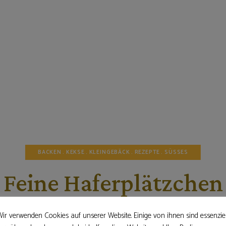
BACKEN
KEKSE
KLEINGEBÄCK
REZEPTE
SÜSSES
Feine Haferplätzchen
20. November 2024
ir verwenden Cookies auf unserer Website. Einige von ihnen sind essenziel