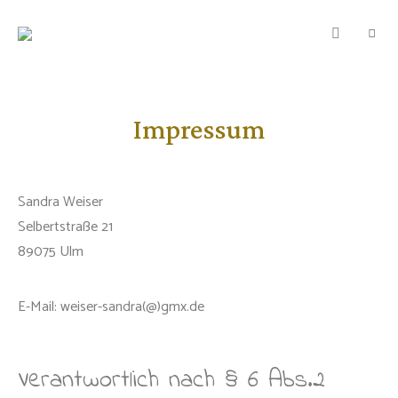
TEIGWUNDER
Backen
mit
Herz
und
Leidenschaft
Impressum
Sandra Weiser
Selbertstraße 21
89075 Ulm
E-Mail: weiser-sandra(@)gmx.de
Verantwortlich nach § 6 Abs.2