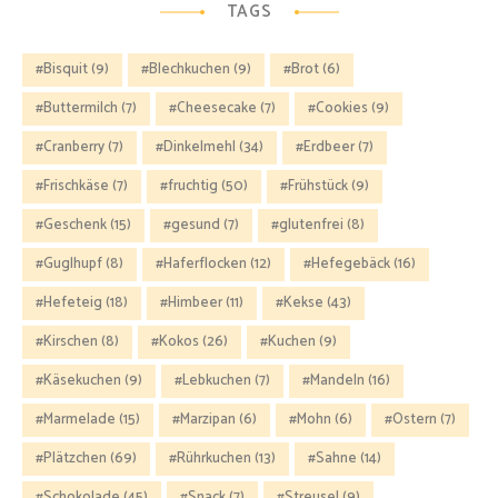
TAGS
Bisquit
(9)
Blechkuchen
(9)
Brot
(6)
Buttermilch
(7)
Cheesecake
(7)
Cookies
(9)
Cranberry
(7)
Dinkelmehl
(34)
Erdbeer
(7)
Frischkäse
(7)
fruchtig
(50)
Frühstück
(9)
Geschenk
(15)
gesund
(7)
glutenfrei
(8)
Guglhupf
(8)
Haferflocken
(12)
Hefegebäck
(16)
Hefeteig
(18)
Himbeer
(11)
Kekse
(43)
Kirschen
(8)
Kokos
(26)
Kuchen
(9)
Käsekuchen
(9)
Lebkuchen
(7)
Mandeln
(16)
Marmelade
(15)
Marzipan
(6)
Mohn
(6)
Ostern
(7)
Plätzchen
(69)
Rührkuchen
(13)
Sahne
(14)
Schokolade
(45)
Snack
(7)
Streusel
(9)