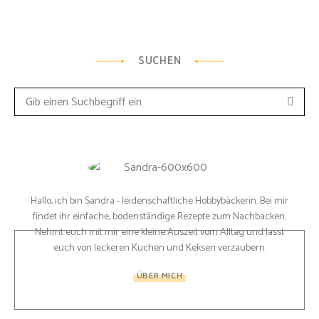
SUCHEN
Such
Search
for:
Hallo, ich bin Sandra - leidenschaftliche Hobbybäckerin. Bei mir
findet ihr einfache, bodenständige Rezepte zum Nachbacken.
Nehmt euch mit mir eine kleine Auszeit vom Alltag und lasst
euch von leckeren Kuchen und Keksen verzaubern.
ÜBER MICH