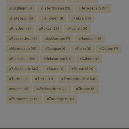
Guglhupf
(8)
Haferflocken
(12)
Hefegebäck
(16)
Hefeteig
(18)
Himbeer
(11)
Kekse
(43)
Kirschen
(8)
Kokos
(26)
Kuchen
(9)
Käsekuchen
(9)
Lebkuchen
(7)
Mandeln
(16)
Marmelade
(15)
Marzipan
(6)
Mohn
(6)
Ostern
(7)
Plätzchen
(69)
Rührkuchen
(13)
Sahne
(14)
Schokolade
(45)
Snack
(7)
Streusel
(9)
Tarte
(13)
Torte
(15)
Trockenfrüchte
(14)
vegan
(18)
Weihnachten
(72)
Zitrone
(8)
Zitronenguss
(9)
Zuckerguss
(14)