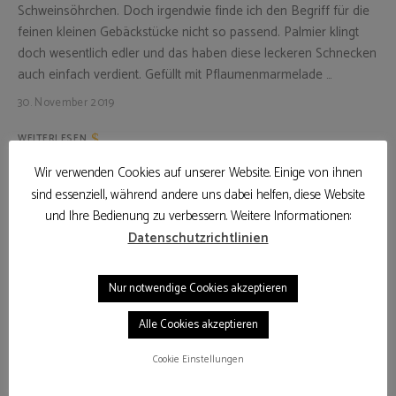
Schweinsöhrchen. Doch irgendwie finde ich den Begriff für die
feinen kleinen Gebäckstücke nicht so passend. Palmier klingt
doch wesentlich edler und das haben diese leckeren Schnecken
auch einfach verdient. Gefüllt mit Pflaumenmarmelade …
30. November 2019
WEITERLESEN
Wir verwenden Cookies auf unserer Website. Einige von ihnen
sind essenziell, während andere uns dabei helfen, diese Website
und Ihre Bedienung zu verbessern. Weitere Informationen:
Datenschutzrichtlinien
Nur notwendige Cookies akzeptieren
Alle Cookies akzeptieren
Cookie Einstellungen