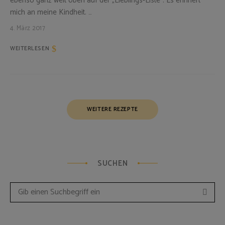
ebenso ganz weit oben auf der „Lieblings-Liste“. Es erinnert
mich an meine Kindheit. …
4. März 2017
WEITERLESEN
Posts
WEITERE REZEPTE
Navigation
SUCHEN
Such
Search
for: