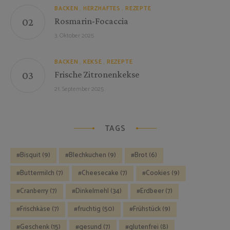
BACKEN
HERZHAFTES
REZEPTE
Rosmarin-Focaccia
3. Oktober 2025
BACKEN
KEKSE
REZEPTE
Frische Zitronenkekse
21. September 2025
TAGS
Bisquit
(9)
Blechkuchen
(9)
Brot
(6)
Buttermilch
(7)
Cheesecake
(7)
Cookies
(9)
Cranberry
(7)
Dinkelmehl
(34)
Erdbeer
(7)
Frischkäse
(7)
fruchtig
(50)
Frühstück
(9)
Geschenk
(15)
gesund
(7)
glutenfrei
(8)