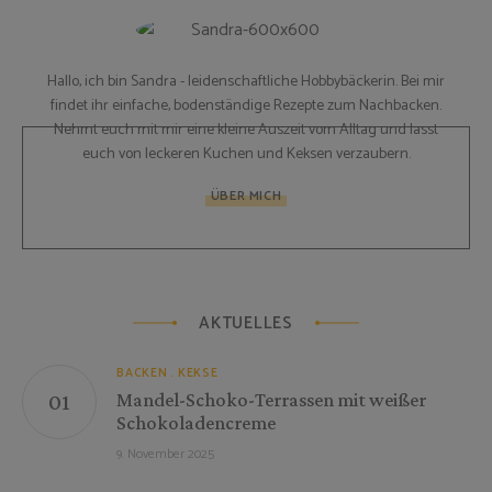
Hallo, ich bin Sandra - leidenschaftliche Hobbybäckerin. Bei mir
findet ihr einfache, bodenständige Rezepte zum Nachbacken.
Nehmt euch mit mir eine kleine Auszeit vom Alltag und lasst
euch von leckeren Kuchen und Keksen verzaubern.
ÜBER MICH
AKTUELLES
BACKEN
KEKSE
Mandel-Schoko-Terrassen mit weißer
Schokoladencreme
9. November 2025