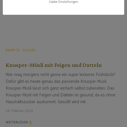
Cookie Einstellungen
REZEPTE
SÜSSES
Knusper-Müsli mit Feigen und Datteln
Wer mag morgens nicht gerne ein super leckeres Frühstück?
Dafür gibt es heute genau das passende Knusper-Müsli.
Knusper-Müsli lässt sich ganz einfach selbst zubereiten. Das
Knusper-Müsli mit Feigen und Datteln ist gesund, da es ohne
Haushaltszucker auskommt. Gesüßt wird mit …
26. Februar 2023
WEITERLESEN