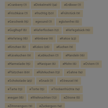
Cranberry
(7)
Dinkelmehl
(34)
Erdbeer
(7)
Frischkäse
(7)
fruchtig
(50)
Frühstück
(9)
Geschenk
(15)
gesund
(7)
glutenfrei
(8)
Guglhupf
(8)
Haferflocken
(12)
Hefegebäck
(16)
Hefeteig
(18)
Himbeer
(11)
Kekse
(43)
Kirschen
(8)
Kokos
(26)
Kuchen
(9)
Käsekuchen
(9)
Lebkuchen
(7)
Mandeln
(16)
Marmelade
(15)
Marzipan
(6)
Mohn
(6)
Ostern
(7)
Plätzchen
(69)
Rührkuchen
(13)
Sahne
(14)
Schokolade
(45)
Snack
(7)
Streusel
(9)
Tarte
(13)
Torte
(15)
Trockenfrüchte
(14)
vegan
(18)
Weihnachten
(72)
Zitrone
(8)
Zitronenguss
(9)
Zuckerguss
(14)