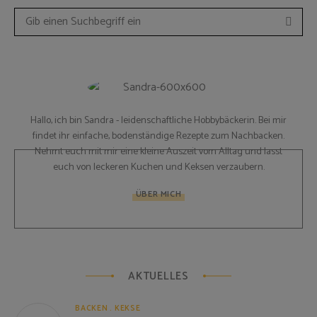
Such
Search
for:
Hallo, ich bin Sandra - leidenschaftliche Hobbybäckerin. Bei mir
findet ihr einfache, bodenständige Rezepte zum Nachbacken.
Nehmt euch mit mir eine kleine Auszeit vom Alltag und lasst
euch von leckeren Kuchen und Keksen verzaubern.
ÜBER MICH
AKTUELLES
BACKEN
KEKSE