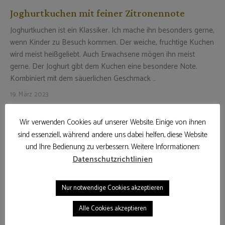
Joghurtkuchen mit feiner Zitronennote
Joghurtkuchen ist ein Klassiker. Ich mache ihn besonders gerne,
wenn Kinder zu Besuch kommen. Der weiche, fruchtige Kuchen
wird meist heißgeliebt. Auch Erwachsene mögen ihn meist
gerne. Der Joghurt gibt dem Kuchen eine besondere Note.
Kombiniert mit dem säuerlichen Geschmack …
19. März 2023
WEITERLESEN
Wir verwenden Cookies auf unserer Website. Einige von ihnen
sind essenziell, während andere uns dabei helfen, diese Website
und Ihre Bedienung zu verbessern. Weitere Informationen:
Datenschutzrichtlinien
Nur notwendige Cookies akzeptieren
Alle Cookies akzeptieren