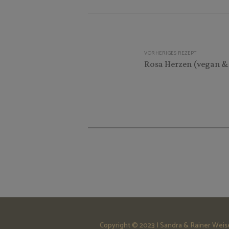
Beitragsnavigation
VORHERIGES REZEPT
Rosa Herzen (vegan & 
Copyright © 2023 | Sandra & Rainer We