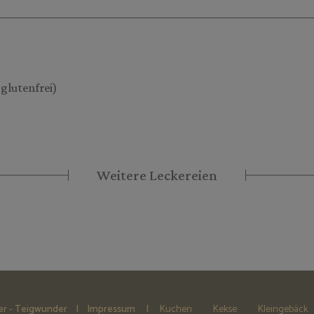
glutenfrei)
Weitere Leckereien
iser - Teigwunder |
Impressum
Kuchen
Kekse
Kleingebäck