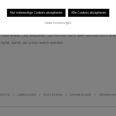
en. Diese Orangen-Schoko-Lebkuchen sind fruchtig lecker und brin
Nur notwendige Cookies akzeptieren
Alle Cookies akzeptieren
Cookie Einstellungen
man etwas Zeit einplanen. Sie müssen nach dem Backen noch etwas l
Apfel, damit sie schön weich werden.
CHTIG
LEBKUCHEN
PLÄTZCHEN
SCHOKOLADE
WEIHNACH