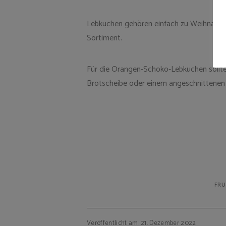
Lebkuchen gehören einfach zu Weihnacht
Sortiment.
Für die Orangen-Schoko-Lebkuchen sollte 
Brotscheibe oder einem angeschnittenen 
FRU
Veröffentlicht am: 21. Dezember 2022