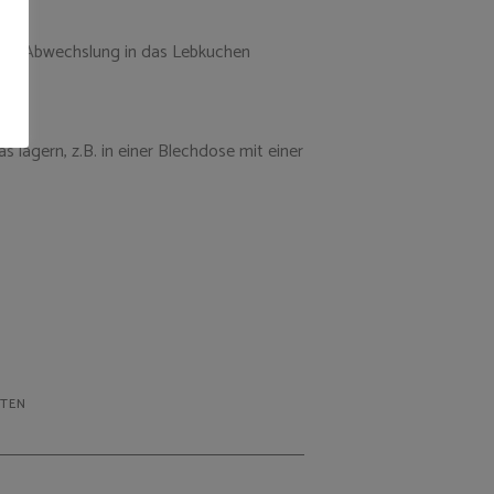
gen Abwechslung in das Lebkuchen
agern, z.B. in einer Blechdose mit einer
TEN