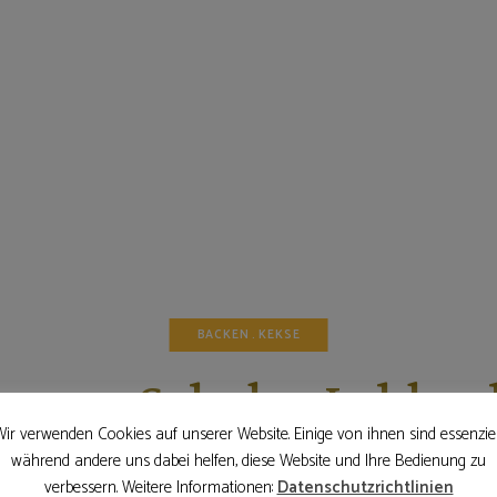
BACKEN
KEKSE
angen-Schoko-Lebkuc
ir verwenden Cookies auf unserer Website. Einige von ihnen sind essenziel
während andere uns dabei helfen, diese Website und Ihre Bedienung zu
21. Dezember 2022
verbessern. Weitere Informationen:
Datenschutzrichtlinien