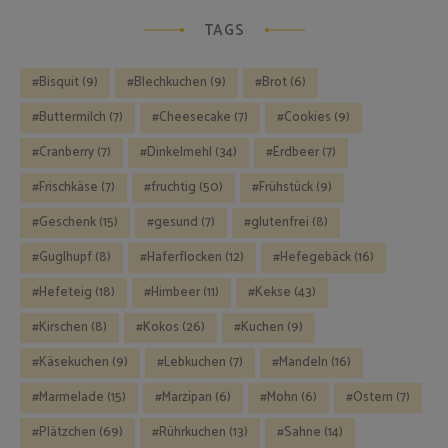
TAGS
Bisquit
(9)
Blechkuchen
(9)
Brot
(6)
Buttermilch
(7)
Cheesecake
(7)
Cookies
(9)
Cranberry
(7)
Dinkelmehl
(34)
Erdbeer
(7)
Frischkäse
(7)
fruchtig
(50)
Frühstück
(9)
Geschenk
(15)
gesund
(7)
glutenfrei
(8)
Guglhupf
(8)
Haferflocken
(12)
Hefegebäck
(16)
Hefeteig
(18)
Himbeer
(11)
Kekse
(43)
Kirschen
(8)
Kokos
(26)
Kuchen
(9)
Käsekuchen
(9)
Lebkuchen
(7)
Mandeln
(16)
Marmelade
(15)
Marzipan
(6)
Mohn
(6)
Ostern
(7)
Plätzchen
(69)
Rührkuchen
(13)
Sahne
(14)