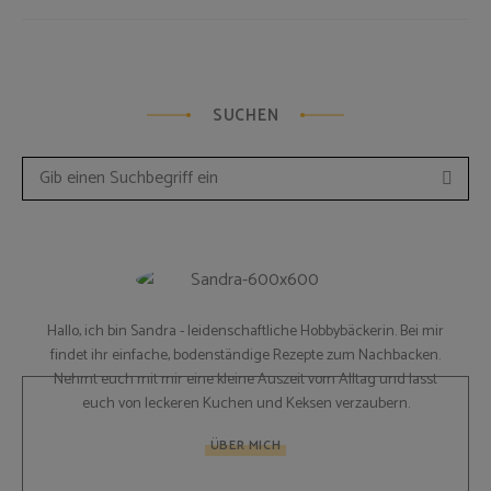
SUCHEN
Such
Search
for:
Hallo, ich bin Sandra - leidenschaftliche Hobbybäckerin. Bei mir
findet ihr einfache, bodenständige Rezepte zum Nachbacken.
Nehmt euch mit mir eine kleine Auszeit vom Alltag und lasst
euch von leckeren Kuchen und Keksen verzaubern.
ÜBER MICH