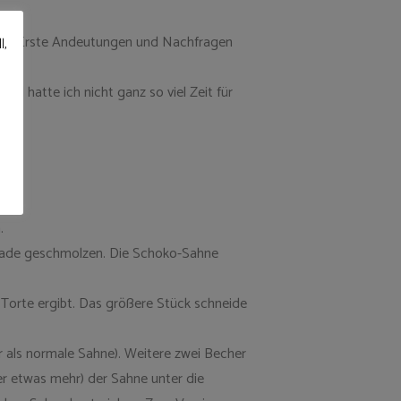
hen. Erste Andeutungen und Nachfragen
l,
al hatte ich nicht ganz so viel Zeit für
.
kolade geschmolzen. Die Schoko-Sahne
 Torte ergibt. Das größere Stück schneide
r als normale Sahne). Weitere zwei Becher
er etwas mehr) der Sahne unter die