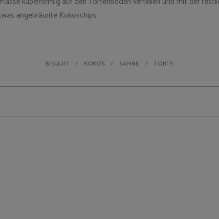
Masse kupelförmig auf den Tortenboden verteilen und mit der restl
 etwas angebräunte Kokoschips.
BISQUIT
KOKOS
SAHNE
TORTE