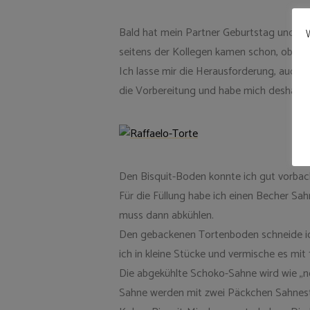
Bald hat mein Partner Geburtstag und s
W
seitens der Kollegen kamen schon, ob es 
Ich lasse mir die Herausforderung, auch di
die Vorbereitung und habe mich deshalb f
Den Bisquit-Boden konnte ich gut vorback
Für die Füllung habe ich einen Becher S
muss dann abkühlen.
Den gebackenen Tortenboden schneide ich 
ich in kleine Stücke und vermische es mit
Die abgekühlte Schoko-Sahne wird wie „no
Sahne werden mit zwei Päckchen Sahnestei