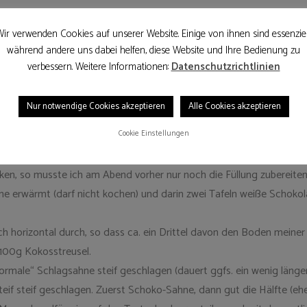
eine Kollegen warten schon sehnsüchtig auf seinen Geburtstagskuc
ir verwenden Cookies auf unserer Website. Einige von ihnen sind essenziel
während andere uns dabei helfen, diese Website und Ihre Bedienung zu
auch heuer wieder leckeren Kuchen gibt.
verbessern. Weitere Informationen:
Datenschutzrichtlinien
eses Jahr einen leckeren Kuchen zu zaubern, nicht entgehen. Dieses M
ür eine Raffaello-Torte entschieden.
Nur notwendige Cookies akzeptieren
Alle Cookies akzeptieren
Cookie Einstellungen
en, so musste ich am Abend vorher nur noch die Füllung zubereiten
ahne erwärmt (darf nicht kochen) und darin zwei Tafeln weiße Scho
horizontal durch, so dass ca. ein Drittel davon den Boden meiner
 100g Kokosstreusel.
rmale“ Schlagsahne steif geschlagen (dauert ggfs. ein wenig länge
f steif geschlagen. Zuerst Schoko-Sahne, dann gut die Hälfte (eh