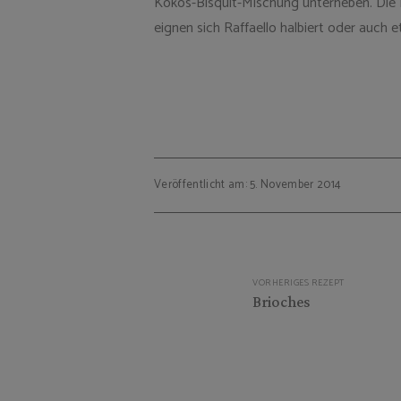
Kokos-Bisquit-Mischung unterheben. Die 
eignen sich Raffaello halbiert oder auch
Veröffentlicht am: 5. November 2014
Beitragsnavigation
VORHERIGES REZEPT
Brioches