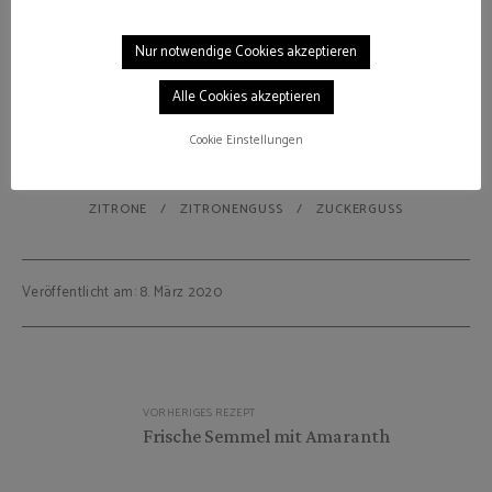
Nur notwendige Cookies akzeptieren
Alle Cookies akzeptieren
Cookie Einstellungen
FRUCHTIG
GUGL
GUGLHUPF
RÜHRKUCHEN
ZITRONE
ZITRONENGUSS
ZUCKERGUSS
Veröffentlicht am: 8. März 2020
Beitragsnavigation
VORHERIGES REZEPT
Frische Semmel mit Amaranth