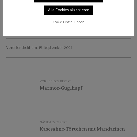
Alle Cookies akzeptieren
Cookie Einstellungen
KIRSCHEN
RÜHRKUCHEN
SAHNE
TORTE
Veröffentlicht am: 15. September 2021
Beitragsnavigation
VORHERIGES REZEPT
Marmor-Guglhupf
NÄCHSTES REZEPT
Käsesahne-Törtchen mit Mandarinen