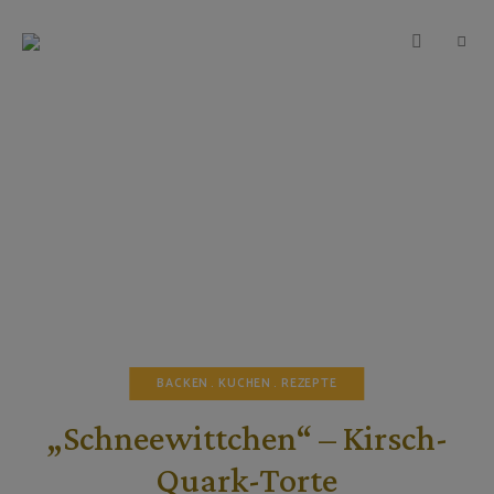
TEIGWUNDER
Backen
mit
Herz
und
Leidenschaft
BACKEN
KUCHEN
REZEPTE
„Schneewittchen“ – Kirsch-
Quark-Torte