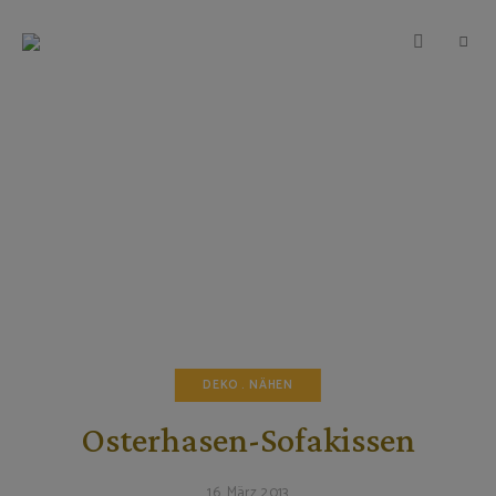
TEIGWUNDER
Backen
mit
Herz
und
Leidenschaft
DEKO
NÄHEN
Osterhasen-Sofakissen
16. März 2013