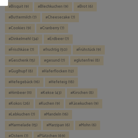
Bisquit
(9)
Blechkuchen
(9)
Brot
(6)
Buttermilch
(7)
Cheesecake
(7)
Cookies
(9)
Cranberry
(7)
Dinkelmehl
(34)
Erdbeer
(7)
Frischkäse
(7)
fruchtig
(50)
Frühstück
(9)
Geschenk
(15)
gesund
(7)
glutenfrei
(8)
Guglhupf
(8)
Haferflocken
(12)
Hefegebäck
(16)
Hefeteig
(18)
Himbeer
(11)
Kekse
(43)
Kirschen
(8)
Kokos
(26)
Kuchen
(9)
Käsekuchen
(9)
Lebkuchen
(7)
Mandeln
(16)
Marmelade
(15)
Marzipan
(6)
Mohn
(6)
Ostern
(7)
Plätzchen
(69)