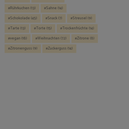
Rührkuchen
(13)
Sahne
(14)
Schokolade
(45)
Snack
(7)
Streusel
(9)
Tarte
(13)
Torte
(15)
Trockenfrüchte
(14)
vegan
(18)
Weihnachten
(72)
Zitrone
(8)
Zitronenguss
(9)
Zuckerguss
(14)