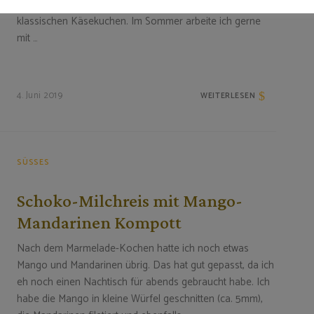
essen möchte. Im Winter mache ich meistens eher den
klassischen Käsekuchen. Im Sommer arbeite ich gerne
mit …
4. Juni 2019
WEITERLESEN
SÜSSES
Schoko-Milchreis mit Mango-
Mandarinen Kompott
Nach dem Marmelade-Kochen hatte ich noch etwas
Mango und Mandarinen übrig. Das hat gut gepasst, da ich
eh noch einen Nachtisch für abends gebraucht habe. Ich
habe die Mango in kleine Würfel geschnitten (ca. 5mm),