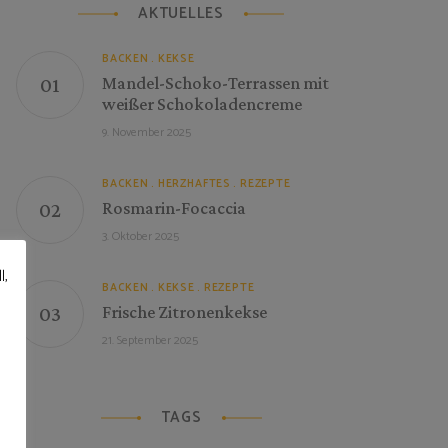
AKTUELLES
BACKEN
KEKSE
Mandel-Schoko-Terrassen mit
weißer Schokoladencreme
9. November 2025
BACKEN
HERZHAFTES
REZEPTE
Rosmarin-Focaccia
3. Oktober 2025
l,
BACKEN
KEKSE
REZEPTE
Frische Zitronenkekse
21. September 2025
TAGS