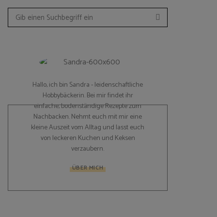
Suchen
Search
for:
Hallo, ich bin Sandra - leidenschaftliche
Hobbybäckerin. Bei mir findet ihr
einfache, bodenständige Rezepte zum
Nachbacken. Nehmt euch mit mir eine
kleine Auszeit vom Alltag und lasst euch
von leckeren Kuchen und Keksen
verzaubern.
ÜBER MICH