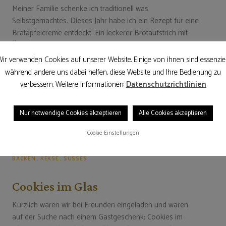
Meiner Familie schenke ich traditionell was
Selbstgemachtes. Dieses Jahr habe ich ein Rezept für eine
Bratapfelcreme entdeckt. Ein leckerer Brotaufstrich mit
Äpfel, Marzipan und leckeren Weihnachtsgewürzen.
Schon beim Garen der Äpfel hat das Haus richtig
ir verwenden Cookies auf unserer Website. Einige von ihnen sind essenziel
weihnachtlich geduftet. Und damit es …
während andere uns dabei helfen, diese Website und Ihre Bedienung zu
verbessern. Weitere Informationen:
Datenschutzrichtlinien
24. Dezember 2015
WEITERLESEN
Nur notwendige Cookies akzeptieren
Alle Cookies akzeptieren
Cookie Einstellungen
BACKEN
KEKSE
SÜSSES
Cookies im Glas
Kürzlich waren wir bei Freunden eingeladen und waren
auf der Suche nach einem Gastgeschenk: Cookies im