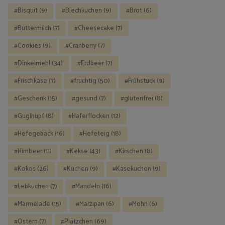
Bisquit
(9)
Blechkuchen
(9)
Brot
(6)
Buttermilch
(7)
Cheesecake
(7)
Cookies
(9)
Cranberry
(7)
Dinkelmehl
(34)
Erdbeer
(7)
Frischkäse
(7)
fruchtig
(50)
Frühstück
(9)
Geschenk
(15)
gesund
(7)
glutenfrei
(8)
Guglhupf
(8)
Haferflocken
(12)
Hefegebäck
(16)
Hefeteig
(18)
Himbeer
(11)
Kekse
(43)
Kirschen
(8)
Kokos
(26)
Kuchen
(9)
Käsekuchen
(9)
Lebkuchen
(7)
Mandeln
(16)
Marmelade
(15)
Marzipan
(6)
Mohn
(6)
Ostern
(7)
Plätzchen
(69)