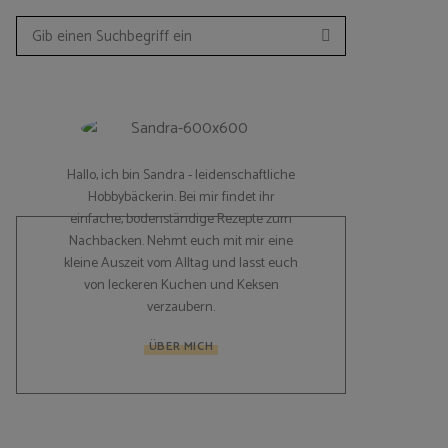
Suchen
Search
for:
Hallo, ich bin Sandra - leidenschaftliche
Hobbybäckerin. Bei mir findet ihr
einfache, bodenständige Rezepte zum
Nachbacken. Nehmt euch mit mir eine
kleine Auszeit vom Alltag und lasst euch
von leckeren Kuchen und Keksen
verzaubern.
ÜBER MICH