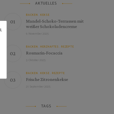
AKTUELLES
BACKEN
KEKSE
Mandel-Schoko-Terrassen mit
weißer Schokoladencreme
l,
9. November 2025
BACKEN
HERZHAFTES
REZEPTE
Rosmarin-Focaccia
3. Oktober 2025
BACKEN
KEKSE
REZEPTE
Frische Zitronenkekse
21. September 2025
TAGS