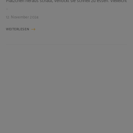
Plätzchen heraus schaut, verlockt sie schnell zu essen. Vielleicht
…
12. November 2024
WEITERLESEN