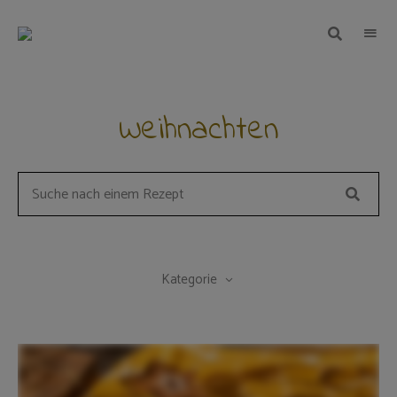
TEIGWUNDER
Backen
mit
Herz
und
Leidenschaft
Weihnachten
Suche
Search
for
a
recipe:
Kategorie