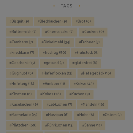
TAGS
Bisquit
(9)
Blechkuchen
(9)
Brot
(6)
Buttermilch
(7)
Cheesecake
(7)
Cookies
(9)
Cranberry
(7)
Dinkelmehl
(34)
Erdbeer
(7)
Frischkäse
(7)
fruchtig
(50)
Frühstück
(9)
Geschenk
(15)
gesund
(7)
glutenfrei
(8)
Guglhupf
(8)
Haferflocken
(12)
Hefegebäck
(16)
Hefeteig
(18)
Himbeer
(11)
Kekse
(43)
Kirschen
(8)
Kokos
(26)
Kuchen
(9)
Käsekuchen
(9)
Lebkuchen
(7)
Mandeln
(16)
Marmelade
(15)
Marzipan
(6)
Mohn
(6)
Ostern
(7)
Plätzchen
(69)
Rührkuchen
(13)
Sahne
(14)