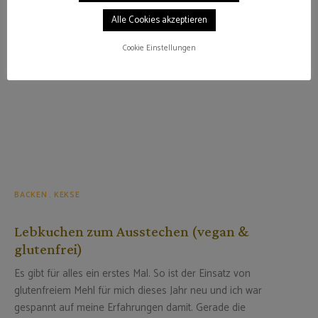
Alle Cookies akzeptieren
Cookie Einstellungen
BACKEN
KEKSE
Lebkuchen zum Ausstechen (vegan &
glutenfrei)
Es gibt für alles ein erstes Mal. So ist der Einsatz von
glutenfreiem Mehl für mich dieses Jahr neu und ich war
gespannt auf meine Erfahrungen damit. Gerade die