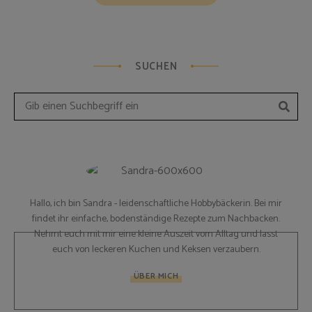
Navigation
SUCHEN
Such
Search
for:
Hallo, ich bin Sandra - leidenschaftliche Hobbybäckerin. Bei mir
findet ihr einfache, bodenständige Rezepte zum Nachbacken.
Nehmt euch mit mir eine kleine Auszeit vom Alltag und lasst
euch von leckeren Kuchen und Keksen verzaubern.
ÜBER MICH