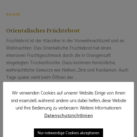
BACKEN
Orientalisches Früchtebrot
Früchtebrot ist der Klassiker in der Vorweihnachtszeit und an
Weihnachten. Das Orientalische Früchtebrot hat einen
intensiven Fruchtgeschmack durch die in Orangensaft
eingelegten Trockenfrüchte. Dazu kommen fernöstliche,
weihnachtliche Gewürze wie Nelken, Zimt und Kardamon. Auch
Tage später zieht beim Öffnen der …
26. Dezember 2022
Wir verwenden Cookies auf unserer Website. Einige von ihnen
sind essenziell, während andere uns dabei helfen, diese Website
WEITERLESEN
und Ihre Bedienung zu verbessern. Weitere Informationen:
Datenschutzrichtlinien
Nur notwendige Cookies akzeptieren