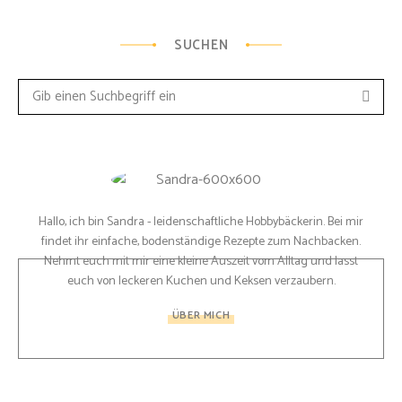
SUCHEN
Such
Search
for:
Hallo, ich bin Sandra - leidenschaftliche Hobbybäckerin. Bei mir
findet ihr einfache, bodenständige Rezepte zum Nachbacken.
Nehmt euch mit mir eine kleine Auszeit vom Alltag und lasst
euch von leckeren Kuchen und Keksen verzaubern.
ÜBER MICH