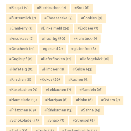
Bisquit
(9)
Blechkuchen
(9)
Brot
(6)
Buttermilch
(7)
Cheesecake
(7)
Cookies
(9)
Cranberry
(7)
Dinkelmehl
(34)
Erdbeer
(7)
Frischkäse
(7)
fruchtig
(50)
Frühstück
(9)
Geschenk
(15)
gesund
(7)
glutenfrei
(8)
Guglhupf
(8)
Haferflocken
(12)
Hefegebäck
(16)
Hefeteig
(18)
Himbeer
(11)
Kekse
(43)
Kirschen
(8)
Kokos
(26)
Kuchen
(9)
Käsekuchen
(9)
Lebkuchen
(7)
Mandeln
(16)
Marmelade
(15)
Marzipan
(6)
Mohn
(6)
Ostern
(7)
Plätzchen
(69)
Rührkuchen
(13)
Sahne
(14)
Schokolade
(45)
Snack
(7)
Streusel
(9)
Tarte
(13)
Torte
(15)
Trockenfrüchte
(14)