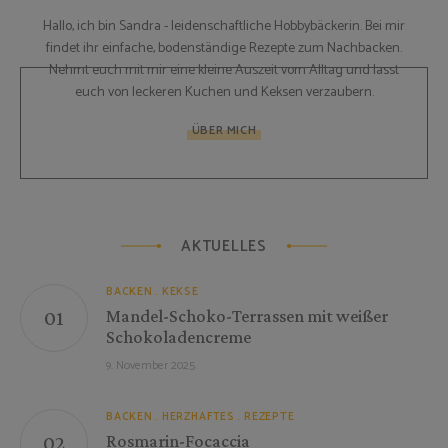
Hallo, ich bin Sandra - leidenschaftliche Hobbybäckerin. Bei mir
findet ihr einfache, bodenständige Rezepte zum Nachbacken.
Nehmt euch mit mir eine kleine Auszeit vom Alltag und lasst
euch von leckeren Kuchen und Keksen verzaubern.
ÜBER MICH
AKTUELLES
BACKEN
KEKSE
Mandel-Schoko-Terrassen mit weißer
Schokoladencreme
9. November 2025
BACKEN
HERZHAFTES
REZEPTE
Rosmarin-Focaccia