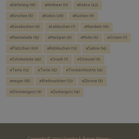
Hefeteig
(18)
Himbeer
(11)
Kekse
(43)
Kirschen
(8)
Kokos
(26)
Kuchen
(9)
Käsekuchen
(9)
Lebkuchen
(7)
Mandeln
(16)
Marmelade
(15)
Marzipan
(6)
Mohn
(6)
Ostern
(7)
Plätzchen
(69)
Rührkuchen
(13)
Sahne
(14)
Schokolade
(45)
Snack
(7)
Streusel
(9)
Tarte
(13)
Torte
(15)
Trockenfrüchte
(14)
vegan
(18)
Weihnachten
(72)
Zitrone
(8)
Zitronenguss
(9)
Zuckerguss
(14)
Copyright © 2023 | Sandra & Rainer Weiser -