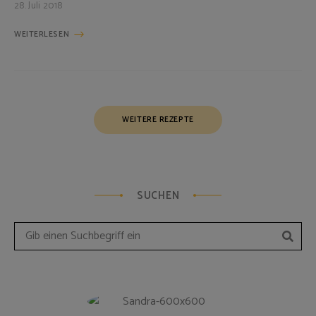
28. Juli 2018
WEITERLESEN
Posts
WEITERE REZEPTE
Navigation
SUCHEN
Such
Search
for: