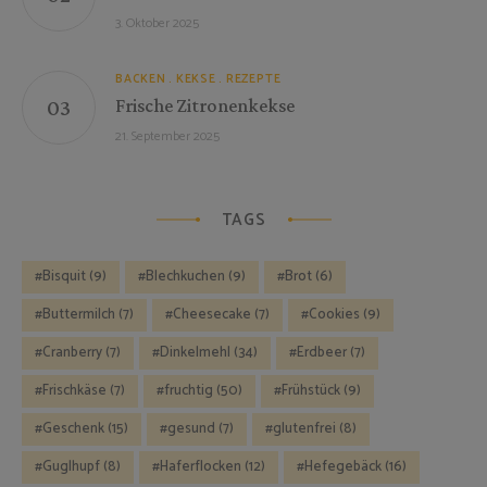
3. Oktober 2025
BACKEN
KEKSE
REZEPTE
Frische Zitronenkekse
21. September 2025
TAGS
Bisquit
(9)
Blechkuchen
(9)
Brot
(6)
Buttermilch
(7)
Cheesecake
(7)
Cookies
(9)
Cranberry
(7)
Dinkelmehl
(34)
Erdbeer
(7)
Frischkäse
(7)
fruchtig
(50)
Frühstück
(9)
Geschenk
(15)
gesund
(7)
glutenfrei
(8)
Guglhupf
(8)
Haferflocken
(12)
Hefegebäck
(16)