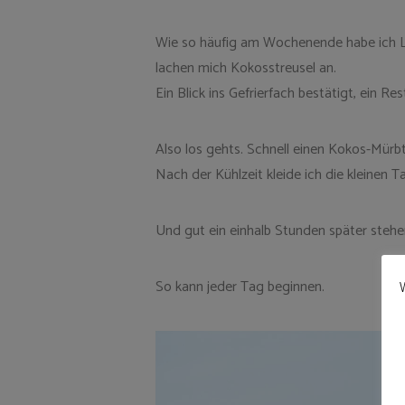
Wie so häufig am Wochenende habe ich Lus
lachen mich Kokosstreusel an.
Ein Blick ins Gefrierfach bestätigt, ein R
Also los gehts. Schnell einen Kokos-Mürb
Nach der Kühlzeit kleide ich die kleinen 
Und gut ein einhalb Stunden später stehe
So kann jeder Tag beginnen.
W