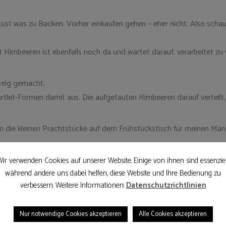
t was zu Backen. Vorher einkaufen gehen – eher nicht. Also schaue
est Himbeeren ist ebenfalls noch da und wartet darauf, verarbeitet zu
teig gemacht.
Tartlet-Formen damit aus. Die aufgetauten Himbeeren darauf verteilt
n die kleinen Prachtstücke auf dem Frühstückstisch für meinen Man
ir verwenden Cookies auf unserer Website. Einige von ihnen sind essenziel
während andere uns dabei helfen, diese Website und Ihre Bedienung zu
verbessern. Weitere Informationen:
Datenschutzrichtlinien
Nur notwendige Cookies akzeptieren
Alle Cookies akzeptieren