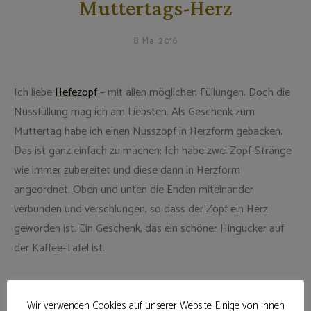
Muttertags-Herz
8. Mai 2016
Ich liebe
Hefezopf
– mit allen möglichen Füllungen. Doch die
Nussfüllung mag ich am Liebsten. Als Geschenk zum
Muttertag habe ich einen Nusszopf in Herzform gebacken.
Das ist ganz einfach zu machen: Ich habe zwei Zopf-Stränge
wie immer zubereitet und diese dann in Herzform
angeordnet. Oben und unten die Enden miteinander
verbunden und verschlungen, so dass der Zopf ein Herz
geworden ist. Ein Geschenk, das ein schöner Hingucker auf
der Kaffee-Tafel ist.
Wir verwenden Cookies auf unserer Website. Einige von ihnen