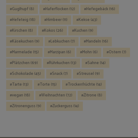
Guglhupf
(8)
Haferflocken
(12)
Hefegebäck
(16)
Hefeteig
(18)
Himbeer
(11)
Kekse
(43)
Kirschen
(8)
Kokos
(26)
Kuchen
(9)
Käsekuchen
(9)
Lebkuchen
(7)
Mandeln
(16)
Marmelade
(15)
Marzipan
(6)
Mohn
(6)
Ostern
(7)
Plätzchen
(69)
Rührkuchen
(13)
Sahne
(14)
Schokolade
(45)
Snack
(7)
Streusel
(9)
Tarte
(13)
Torte
(15)
Trockenfrüchte
(14)
vegan
(18)
Weihnachten
(72)
Zitrone
(8)
Zitronenguss
(9)
Zuckerguss
(14)