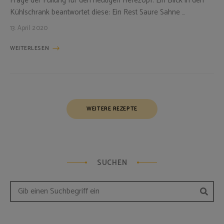
Frage der Füllung für den heutigen Hefezopf. Ein Blick in den
Kühlschrank beantwortet diese: Ein Rest Saure Sahne …
13. April 2020
WEITERLESEN
Posts
WEITERE REZEPTE
Navigation
SUCHEN
Such
Search
for: