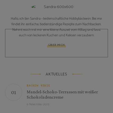
Hallo, ich bin Sandra - leidenschaftliche Hobbybäckerin. Bei mir
findet ihr einfache, bodenständige Rezepte zum Nachbacken.
Nehmt euch mit mir eine kleine Auszeit vom Alltag und lasst
euch von leckeren Kuchen und Keksen verzaubern.
ÜBER MICH
AKTUELLES
BACKEN
KEKSE
Mandel-Schoko-Terrassen mit weißer
Schokoladencreme
9. November 2025