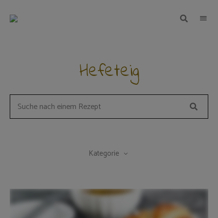
TEIGWUNDER
Backen
mit
Herz
und
Leidenschaft
Hefeteig
Suche
Search
for
a
recipe:
Kategorie