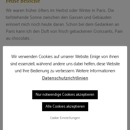
Feine Brioche
Wir waren früher öfters im Herbst oder Winter in Paris. Die
tiefstehende Sonne zwischen den Gassen und Gebäuden
erinnert mich noch heute daran. Schon bei dem Gedanken an
Paris kann ich den Duft von frisch gebackenen Croissants, Pain
au chocolats …
15. November 2020
Wir verwenden Cookies auf unserer Website. Einige von ihnen
WEITERLESEN
sind essenziell, während andere uns dabei helfen, diese Website
und Ihre Bedienung zu verbessern. Weitere Informationen:
Datenschutzrichtlinien
Nur notwendige Cookies akzeptieren
Alle Cookies akzeptieren
Cookie Einstellungen