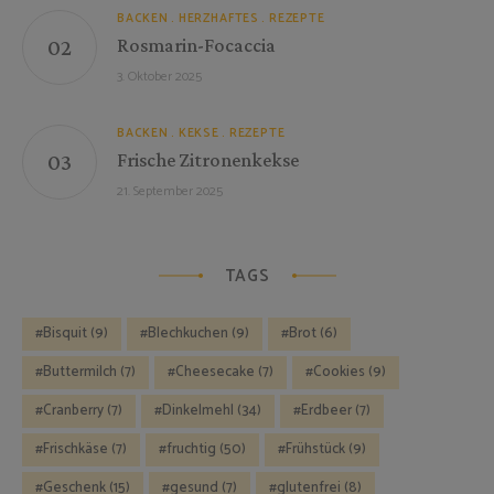
BACKEN
HERZHAFTES
REZEPTE
Rosmarin-Focaccia
3. Oktober 2025
BACKEN
KEKSE
REZEPTE
Frische Zitronenkekse
21. September 2025
TAGS
Bisquit
(9)
Blechkuchen
(9)
Brot
(6)
Buttermilch
(7)
Cheesecake
(7)
Cookies
(9)
Cranberry
(7)
Dinkelmehl
(34)
Erdbeer
(7)
Frischkäse
(7)
fruchtig
(50)
Frühstück
(9)
Geschenk
(15)
gesund
(7)
glutenfrei
(8)