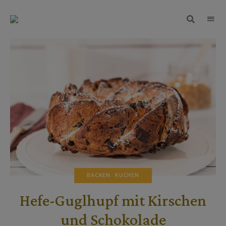
TEIGWUNDER
Backen
mit
Herz
und
Leidenschaft
BACKEN
KUCHEN
Hefe-Guglhupf mit Kirschen
und Schokolade