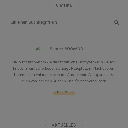
SUCHEN
Such
Search
for:
Hallo, ich bin Sandra - leidenschaftliche Hobbybäckerin. Bei mir
findet ihr einfache, bodenständige Rezepte zum Nachbacken.
Nehmt euch mit mir eine kleine Auszeit vom Alltag und lasst
euch von leckeren Kuchen und Keksen verzaubern.
ÜBER MICH
AKTUELLES