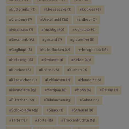
Buttermilch
(7)
Cheesecake
(7)
Cookies
(9)
Cranberry
(7)
Dinkelmehl
(34)
Erdbeer
(7)
Frischkäse
(7)
fruchtig
(50)
Frühstück
(9)
Geschenk
(15)
gesund
(7)
glutenfrei
(8)
Guglhupf
(8)
Haferflocken
(12)
Hefegebäck
(16)
Hefeteig
(18)
Himbeer
(11)
Kekse
(43)
Kirschen
(8)
Kokos
(26)
Kuchen
(9)
Käsekuchen
(9)
Lebkuchen
(7)
Mandeln
(16)
Marmelade
(15)
Marzipan
(6)
Mohn
(6)
Ostern
(7)
Plätzchen
(69)
Rührkuchen
(13)
Sahne
(14)
Schokolade
(45)
Snack
(7)
Streusel
(9)
Tarte
(13)
Torte
(15)
Trockenfrüchte
(14)