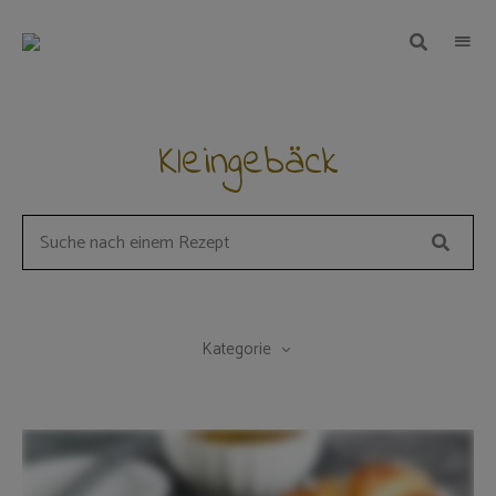
TEIGWUNDER
Backen
mit
Herz
und
Leidenschaft
Kleingebäck
Suche
Search
for
a
recipe:
Kategorie