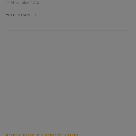
12. November 2024
WEITERLESEN
BACKEN
KEKSE
KLEINGEBÄCK
SÜSSES