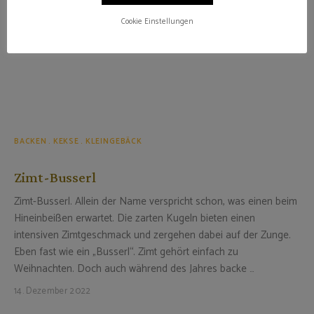
Cookie Einstellungen
BACKEN
KEKSE
KLEINGEBÄCK
Zimt-Busserl
Zimt-Busserl. Allein der Name verspricht schon, was einen beim
Hineinbeißen erwartet. Die zarten Kugeln bieten einen
intensiven Zimtgeschmack und zergehen dabei auf der Zunge.
Eben fast wie ein „Busserl“. Zimt gehört einfach zu
Weihnachten. Doch auch während des Jahres backe …
14. Dezember 2022