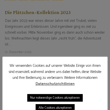
Die Plätzchen-Kollektion 2023
Das Jahr 2023 war eines dieser Jahre mit viel Trubel, vielen
Ereignissen und Erlebnissen. Und irgendwie ging es viel zu
schnell vorbei. Mitte November ging es dann auch schon wieder
los. Weihnachten liegt dieses Jahr „recht früh“, die Adventszeit
ist …
12. Dezember 2023
WEITERLESEN
Wir verwenden Cookies auf unserer Website. Einige von ihnen
sind essenziell, während andere uns dabei helfen, diese Website
und Ihre Bedienung zu verbessern. Weitere Informationen:
Datenschutzrichtlinien
Nur notwendige Cookies akzeptieren
Alle Cookies akzeptieren