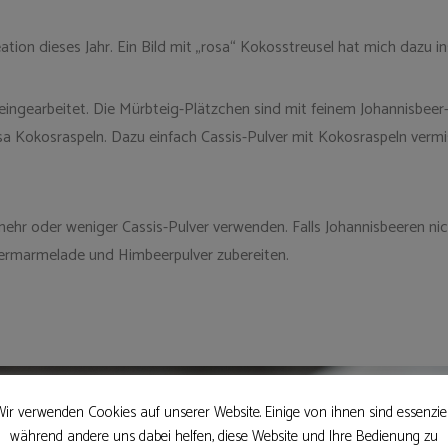
tion dieses Jahr. Ein Bild mit „rosa“ Kokosstreusel hat mich dazu ins
 eingearbeitet. Die Mürbteig-Plätzchen sind mit feinem Johannisbe
sa Kokosraspeln. Dazu einfach Cassis-Pulver mit Kokosraspeln verm
ehr oder weniger Cassis-Pulver verwenden. Falls Johannisbeeren nic
ermarmelade und Himbeerpulver zubereiten.
ir verwenden Cookies auf unserer Website. Einige von ihnen sind essenziel
während andere uns dabei helfen, diese Website und Ihre Bedienung zu