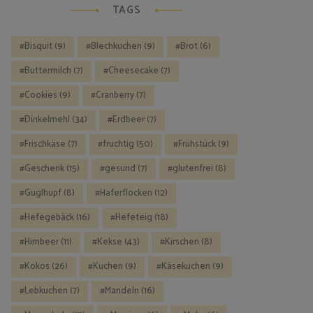
TAGS
Bisquit
(9)
Blechkuchen
(9)
Brot
(6)
Buttermilch
(7)
Cheesecake
(7)
Cookies
(9)
Cranberry
(7)
Dinkelmehl
(34)
Erdbeer
(7)
Frischkäse
(7)
fruchtig
(50)
Frühstück
(9)
Geschenk
(15)
gesund
(7)
glutenfrei
(8)
Guglhupf
(8)
Haferflocken
(12)
Hefegebäck
(16)
Hefeteig
(18)
Himbeer
(11)
Kekse
(43)
Kirschen
(8)
Kokos
(26)
Kuchen
(9)
Käsekuchen
(9)
Lebkuchen
(7)
Mandeln
(16)