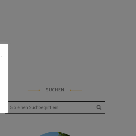
l,
SUCHEN
Suchen
Search
for: