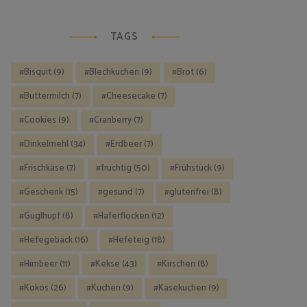
TAGS
Bisquit
(9)
Blechkuchen
(9)
Brot
(6)
Buttermilch
(7)
Cheesecake
(7)
Cookies
(9)
Cranberry
(7)
Dinkelmehl
(34)
Erdbeer
(7)
Frischkäse
(7)
fruchtig
(50)
Frühstück
(9)
Geschenk
(15)
gesund
(7)
glutenfrei
(8)
Guglhupf
(8)
Haferflocken
(12)
Hefegebäck
(16)
Hefeteig
(18)
Himbeer
(11)
Kekse
(43)
Kirschen
(8)
Kokos
(26)
Kuchen
(9)
Käsekuchen
(9)