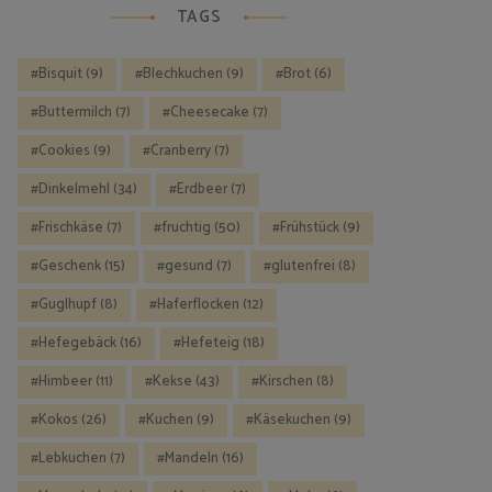
TAGS
Bisquit
(9)
Blechkuchen
(9)
Brot
(6)
Buttermilch
(7)
Cheesecake
(7)
Cookies
(9)
Cranberry
(7)
Dinkelmehl
(34)
Erdbeer
(7)
Frischkäse
(7)
fruchtig
(50)
Frühstück
(9)
Geschenk
(15)
gesund
(7)
glutenfrei
(8)
Guglhupf
(8)
Haferflocken
(12)
Hefegebäck
(16)
Hefeteig
(18)
Himbeer
(11)
Kekse
(43)
Kirschen
(8)
Kokos
(26)
Kuchen
(9)
Käsekuchen
(9)
Lebkuchen
(7)
Mandeln
(16)