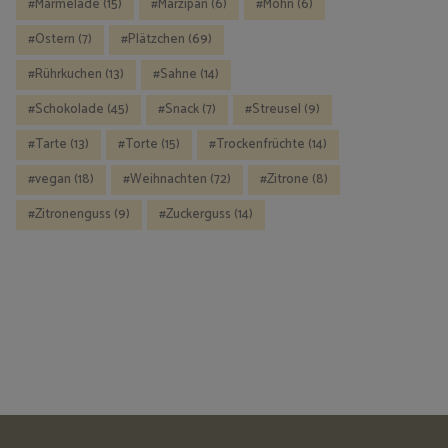
Marmelade
(15)
Marzipan
(6)
Mohn
(6)
Ostern
(7)
Plätzchen
(69)
Rührkuchen
(13)
Sahne
(14)
Schokolade
(45)
Snack
(7)
Streusel
(9)
Tarte
(13)
Torte
(15)
Trockenfrüchte
(14)
vegan
(18)
Weihnachten
(72)
Zitrone
(8)
Zitronenguss
(9)
Zuckerguss
(14)