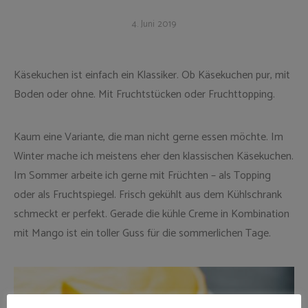
4. Juni 2019
Käsekuchen ist einfach ein Klassiker. Ob Käsekuchen pur, mit
Boden oder ohne. Mit Fruchtstücken oder Fruchttopping.
Kaum eine Variante, die man nicht gerne essen möchte. Im
Winter mache ich meistens eher den klassischen Käsekuchen.
Im Sommer arbeite ich gerne mit Früchten – als Topping
oder als Fruchtspiegel. Frisch gekühlt aus dem Kühlschrank
schmeckt er perfekt. Gerade die kühle Creme in Kombination
mit Mango ist ein toller Guss für die sommerlichen Tage.