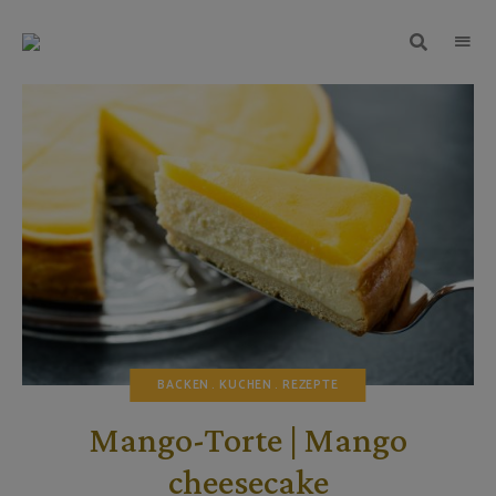
TEIGWUNDER
Backen
mit
Herz
und
Leidenschaft
BACKEN
KUCHEN
REZEPTE
Mango-Torte | Mango
cheesecake