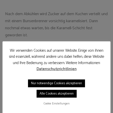
Nach dem Abkühlen wird Zucker auf dem Kuchen verteilt und
mit einem Bunsenbrenner vorsichtig karamelisiert. Dann
nochmal etwas warten, bis die Karamell-Schicht fest
geworden ist.
Wir verwenden Cookies auf unserer Website. Einige von ihnen
Die Crème Brûlée Tarte ist ein richtig schöner Käsekuchen.
sind essenziell, während andere uns dabei helfen, diese Website
Frischkäse, Sahne und Vanille – genau wie man sich das
und Ihre Bedienung zu verbessern. Weitere Informationen:
wünscht. Oben die knusprig-karamelisierte Zuckerschicht.
Datenschutzrichtlinien
Lecker.
Nur notwendige Cookies akzeptieren
Alle Cookies akzeptieren
Cookie Einstellungen