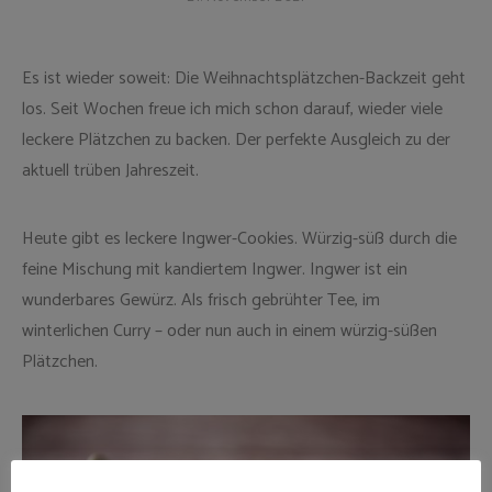
Es ist wieder soweit: Die Weihnachtsplätzchen-Backzeit geht
los. Seit Wochen freue ich mich schon darauf, wieder viele
leckere Plätzchen zu backen. Der perfekte Ausgleich zu der
aktuell trüben Jahreszeit.
Heute gibt es leckere Ingwer-Cookies. Würzig-süß durch die
feine Mischung mit kandiertem Ingwer. Ingwer ist ein
wunderbares Gewürz. Als frisch gebrühter Tee, im
winterlichen Curry – oder nun auch in einem würzig-süßen
Plätzchen.