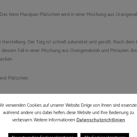
: Das feine Marzipan-Plätzchen wird in einer Mischung aus Orangen
Herstellung. Der Teig ist schnell zubereitet und gerollt. Nach dem 
n diesem Fall in einer Mischung aus Orangenabrieb und Pistazien. An
backen.
and Plätzchen.
ir verwenden Cookies auf unserer Website. Einige von ihnen sind essenziel
während andere uns dabei helfen, diese Website und Ihre Bedienung zu
verbessern. Weitere Informationen:
Datenschutzrichtlinien