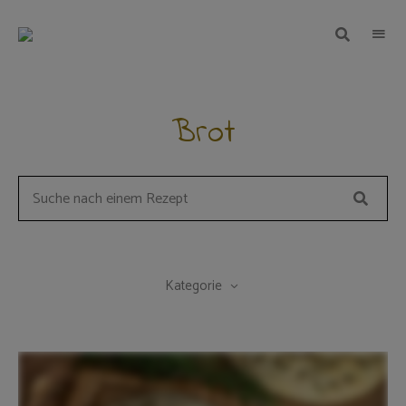
TEIGWUNDER
Backen
mit
Herz
und
Leidenschaft
Brot
Suche
Search
for
a
recipe:
Kategorie