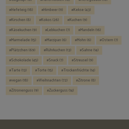
Hefeteig
(18)
Himbeer
(11)
Kekse
(43)
Kirschen
(8)
Kokos
(26)
Kuchen
(9)
Käsekuchen
(9)
Lebkuchen
(7)
Mandeln
(16)
Marmelade
(15)
Marzipan
(6)
Mohn
(6)
Ostern
(7)
Plätzchen
(69)
Rührkuchen
(13)
Sahne
(14)
Schokolade
(45)
Snack
(7)
Streusel
(9)
Tarte
(13)
Torte
(15)
Trockenfrüchte
(14)
vegan
(18)
Weihnachten
(72)
Zitrone
(8)
Zitronenguss
(9)
Zuckerguss
(14)