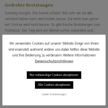
Gedrehte Brotstangen
Sonntag morgen. Die Sonne scheint. Wie sehr wir sie alle
vermisst haben nach dem trüben Januar. Da steht man gerne
auf. Und es wird noch besser. Es gibt frische Brotstangen zum
Frühstück. Der Teig wird am Abend vorher zubereitet und …
17. Februar 2019
Wir verwenden Cookies auf unserer Website. Einige von ihnen
WEITERLESEN
sind essenziell, während andere uns dabei helfen, diese Website
und Ihre Bedienung zu verbessern. Weitere Informationen:
Datenschutzrichtlinien
Nur notwendige Cookies akzeptieren
Alle Cookies akzeptieren
Cookie Einstellungen