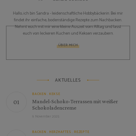
Hallo, ich bin Sandra - leidenschaftliche Hobbybäckerin. Bei mir
findet ihr einfache, bodenständige Rezepte zum Nachbacken.
Nehmt euch mit mir eine kleine Auszeit vom Alltag und lasst
euch von leckeren Kuchen und Keksen verzaubern.
ÜBER MICH
AKTUELLES
BACKEN
KEKSE
Mandel-Schoko-Terrassen mit weißer
Schokoladencreme
9. November 2025
BACKEN
HERZHAFTES
REZEPTE