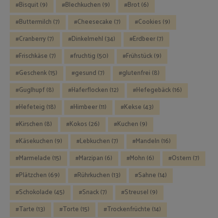
Bisquit
(9)
Blechkuchen
(9)
Brot
(6)
Buttermilch
(7)
Cheesecake
(7)
Cookies
(9)
Cranberry
(7)
Dinkelmehl
(34)
Erdbeer
(7)
Frischkäse
(7)
fruchtig
(50)
Frühstück
(9)
Geschenk
(15)
gesund
(7)
glutenfrei
(8)
Guglhupf
(8)
Haferflocken
(12)
Hefegebäck
(16)
Hefeteig
(18)
Himbeer
(11)
Kekse
(43)
Kirschen
(8)
Kokos
(26)
Kuchen
(9)
Käsekuchen
(9)
Lebkuchen
(7)
Mandeln
(16)
Marmelade
(15)
Marzipan
(6)
Mohn
(6)
Ostern
(7)
Plätzchen
(69)
Rührkuchen
(13)
Sahne
(14)
Schokolade
(45)
Snack
(7)
Streusel
(9)
Tarte
(13)
Torte
(15)
Trockenfrüchte
(14)