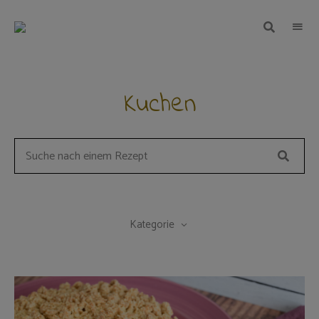
TEIGWUNDER
Backen
mit
Herz
und
Leidenschaft
Kuchen
Suche
Search
for
a
recipe:
Kategorie