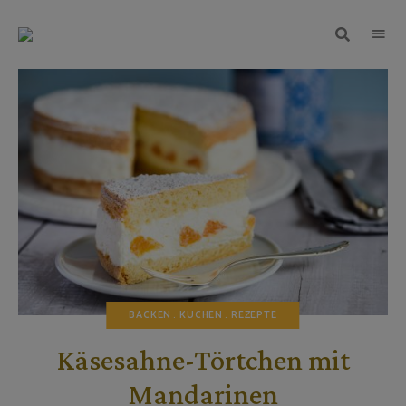
TEIGWUNDER
Backen
mit
Herz
und
Leidenschaft
BACKEN
KUCHEN
REZEPTE
Käsesahne-Törtchen mit
Mandarinen