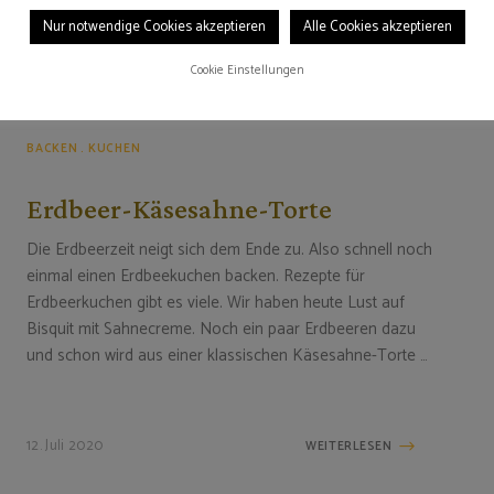
Nur notwendige Cookies akzeptieren
Alle Cookies akzeptieren
28. Februar 2021
WEITERLESEN
Cookie Einstellungen
BACKEN
KUCHEN
Erdbeer-Käsesahne-Torte
Die Erdbeerzeit neigt sich dem Ende zu. Also schnell noch
einmal einen Erdbeekuchen backen. Rezepte für
Erdbeerkuchen gibt es viele. Wir haben heute Lust auf
Bisquit mit Sahnecreme. Noch ein paar Erdbeeren dazu
und schon wird aus einer klassischen Käsesahne-Torte …
12. Juli 2020
WEITERLESEN