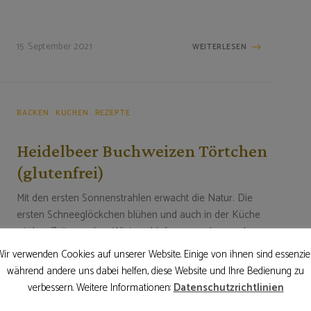
15. September 2021
WEITERLESEN
BACKEN
KUCHEN
REZEPTE
Heidelbeer Buchweizen Törtchen
(glutenfrei)
Mit den ersten Sonnenstrahlen erwacht die Natur. Die
ersten Schneeglöckchen blühen und auch in der Küche
wird es Zeit, aus dem Winterschlaf zu erwachen und
wunderbare Frühlingskuchen zu zaubern. Dieses
ir verwenden Cookies auf unserer Website. Einige von ihnen sind essenziel
himmlische Törtchen mit luftigem Buchweizen-Bisquit und
während andere uns dabei helfen, diese Website und Ihre Bedienung zu
frischen Heidelbeeren ist da …
verbessern. Weitere Informationen:
Datenschutzrichtlinien