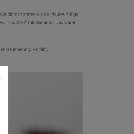
nder einfach immer an die Maulwurfhügel
lwurf-Kuchen“ mit Bananen. Das war für
itserinnerung. Perfekt.
l,