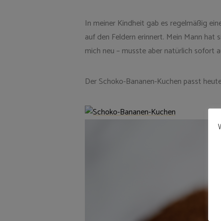
In meiner Kindheit gab es regelmäßig ei
auf den Feldern erinnert. Mein Mann hat
mich neu – musste aber natürlich sofort 
Der Schoko-Bananen-Kuchen passt heute p
W