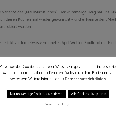
ne Variante des „Maulwurf-Kuchen“. Der krümmelige Berg hat uns Ki
 sich diesen Kuchen mal wieder gewünscht – und er kannte den „Mau
ausprobiert werden.
erfekt zu dem etwas verregneten April-Wetter. Soulfood mit Kindhe
ir verwenden Cookies auf unserer Website. Einige von ihnen sind essenziel
während andere uns dabei helfen, diese Website und Ihre Bedienung zu
verbessern. Weitere Informationen:
Datenschutzrichtlinien
Nur notwendige Cookies akzeptieren
Alle Cookies akzeptieren
Cookie Einstellungen