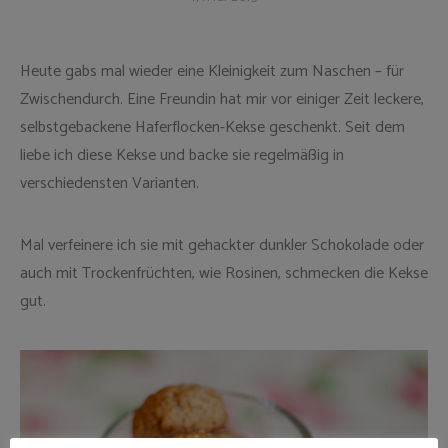
Heute gabs mal wieder eine Kleinigkeit zum Naschen – für
Zwischendurch. Eine Freundin hat mir vor einiger Zeit leckere,
selbstgebackene Haferflocken-Kekse geschenkt. Seit dem
liebe ich diese Kekse und backe sie regelmäßig in
verschiedensten Varianten.
Mal verfeinere ich sie mit gehackter dunkler Schokolade oder
auch mit Trockenfrüchten, wie Rosinen, schmecken die Kekse
gut.