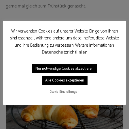
gerne mal gleich zum Frühstück genascht.
Ihr könnt die Aprikosen-Hörnchen natürlich auch mit beliebig
Wir verwenden Cookies auf unserer Website. Einige von ihnen
anderer Marmelade wie Erdbeere, Kirsch oder Pflaume
sind essenziell, während andere uns dabei helfen, diese Website
zubereiten. Je nach eurem Geschmack. Probiert sie gerne mal
und Ihre Bedienung zu verbessern. Weitere Informationen:
aus.
Datenschutzrichtlinien
Nur notwendige Cookies akzeptieren
Alle Cookies akzeptieren
Cookie Einstellungen