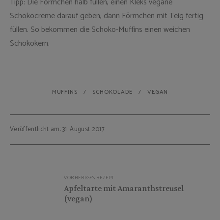
Tipp: Die Förmchen halb füllen, einen Kleks vegane
Schokocreme darauf geben, dann Förmchen mit Teig fertig
füllen. So bekommen die Schoko-Muffins einen weichen
Schokokern.
MUFFINS
SCHOKOLADE
VEGAN
Veröffentlicht am: 31. August 2017
Beitragsnavigation
VORHERIGES REZEPT
Apfeltarte mit Amaranthstreusel
(vegan)