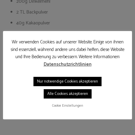
200g Dinkelmehl
2 TL Backpulver
40g Kakaopulver
1 Prise Salz
Wir verwenden Cookies auf unserer Website. Einige von ihnen
1 Messerspitze Vanillepulver
sind essenziell, während andere uns dabei helfen, diese Website
6 EL Ahornsirup
und Ihre Bedienung zu verbessern. Weitere Informationen:
Datenschutzrichtlinien
100g leicht erwärmtes Kokosöl
6 EL Pflanzenmilch (z.B. Soja)
Nur notwendige Cookies akzeptieren
1 „Leinsamen-Ei“ (1 EL Leinsamen + 1 EL Wasser, ca. 5-10
Alle Cookies akzeptieren
Min ziehen lassen)
Cookie Einstellungen
50g dunkle Schokolade (vegan, am besten mit
Kokosblütenzucker)