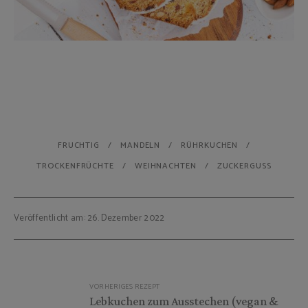
FRUCHTIG
MANDELN
RÜHRKUCHEN
TROCKENFRÜCHTE
WEIHNACHTEN
ZUCKERGUSS
Veröffentlicht am: 26. Dezember 2022
Beitragsnavigation
VORHERIGES REZEPT
Lebkuchen zum Ausstechen (vegan &