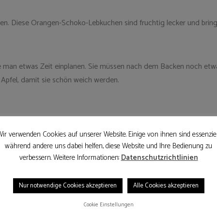
en. Diese Orangen-Schoko-Lebkuchen sind fruchtig lecker und brin
man etwas Zeit einplanen. Sie müssen nach dem Backen noch etwas l
Apfel, damit sie schön weich werden.
ir verwenden Cookies auf unserer Website. Einige von ihnen sind essenziel
während andere uns dabei helfen, diese Website und Ihre Bedienung zu
verbessern. Weitere Informationen:
Datenschutzrichtlinien
Nur notwendige Cookies akzeptieren
Alle Cookies akzeptieren
Cookie Einstellungen