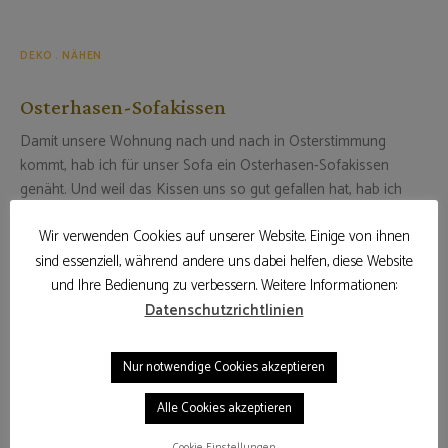
DEKO
NÄHEN
Osterhasen-Sofakissen
Damit unsere Wohnung nach und nach in Osterstimmung
kommt, hab ich für unser Sofa ein Osterhasen-Sofakissen
genäht. Und weil das Kissen uns so gut gefallen hat, hab ich
gleich noch ein paar mehr als Ostergeschenke für Freunde und
Wir verwenden Cookies auf unserer Website. Einige von ihnen
Familie genäht. …
sind essenziell, während andere uns dabei helfen, diese Website
16. März 2013
und Ihre Bedienung zu verbessern. Weitere Informationen:
Datenschutzrichtlinien
WEITERLESEN
Nur notwendige Cookies akzeptieren
Alle Cookies akzeptieren
Cookie Einstellungen