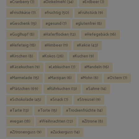
Cranberry
(7)
Dinkelmehl
(34)
Erdbeer
(7)
Frischkäse
(7)
fruchtig
(50)
Frühstück
(9)
Geschenk
(15)
gesund
(7)
glutenfrei
(8)
Guglhupf
(8)
Haferflocken
(12)
Hefegebäck
(16)
Hefeteig
(18)
Himbeer
(11)
Kekse
(43)
Kirschen
(8)
Kokos
(26)
Kuchen
(9)
Käsekuchen
(9)
Lebkuchen
(7)
Mandeln
(16)
Marmelade
(15)
Marzipan
(6)
Mohn
(6)
Ostern
(7)
Plätzchen
(69)
Rührkuchen
(13)
Sahne
(14)
Schokolade
(45)
Snack
(7)
Streusel
(9)
Tarte
(13)
Torte
(15)
Trockenfrüchte
(14)
vegan
(18)
Weihnachten
(72)
Zitrone
(8)
Zitronenguss
(9)
Zuckerguss
(14)