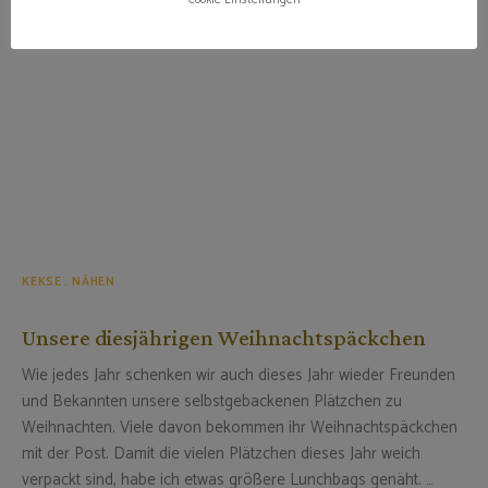
KEKSE
NÄHEN
Unsere diesjährigen Weihnachtspäckchen
Wie jedes Jahr schenken wir auch dieses Jahr wieder Freunden
und Bekannten unsere selbstgebackenen Plätzchen zu
Weihnachten. Viele davon bekommen ihr Weihnachtspäckchen
mit der Post. Damit die vielen Plätzchen dieses Jahr weich
verpackt sind, habe ich etwas größere Lunchbags genäht. …