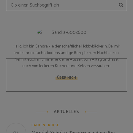
Such
Search
for:
Hallo, ich bin Sandra - leidenschaftliche Hobbybäckerin. Bei mir
findet ihr einfache, bodenständige Rezepte zum Nachbacken.
Nehmt euch mit mir eine kleine Auszeit vom Alltag und lasst
euch von leckeren Kuchen und Keksen verzaubern.
ÜBER MICH
AKTUELLES
BACKEN
KEKSE
Mandel-Schoko-Terrassen mit weißer