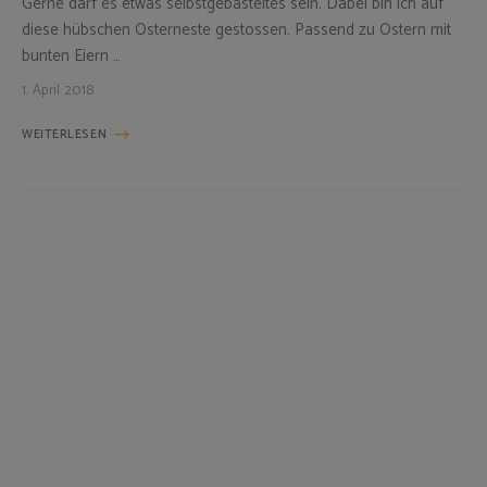
Gerne darf es etwas selbstgebasteltes sein. Dabei bin ich auf
diese hübschen Osterneste gestossen. Passend zu Ostern mit
bunten Eiern …
1. April 2018
WEITERLESEN