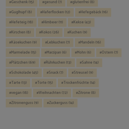
Geschenk
(15)
gesund
(7)
glutenfrei
(8)
Guglhupf
(8)
Haferflocken
(12)
Hefegebäck
(16)
Hefeteig
(18)
Himbeer
(11)
Kekse
(43)
Kirschen
(8)
Kokos
(26)
Kuchen
(9)
Käsekuchen
(9)
Lebkuchen
(7)
Mandeln
(16)
Marmelade
(15)
Marzipan
(6)
Mohn
(6)
Ostern
(7)
Plätzchen
(69)
Rührkuchen
(13)
Sahne
(14)
Schokolade
(45)
Snack
(7)
Streusel
(9)
Tarte
(13)
Torte
(15)
Trockenfrüchte
(14)
vegan
(18)
Weihnachten
(72)
Zitrone
(8)
Zitronenguss
(9)
Zuckerguss
(14)