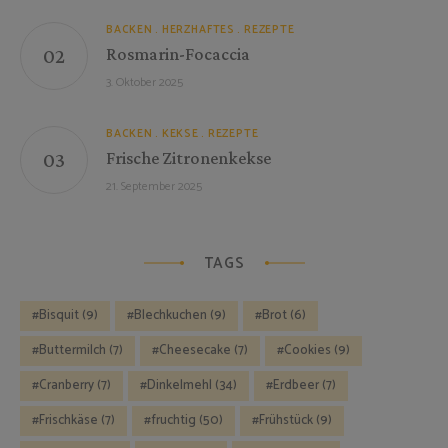
BACKEN
HERZHAFTES
REZEPTE
Rosmarin-Focaccia
3. Oktober 2025
BACKEN
KEKSE
REZEPTE
Frische Zitronenkekse
21. September 2025
TAGS
Bisquit
(9)
Blechkuchen
(9)
Brot
(6)
Buttermilch
(7)
Cheesecake
(7)
Cookies
(9)
Cranberry
(7)
Dinkelmehl
(34)
Erdbeer
(7)
Frischkäse
(7)
fruchtig
(50)
Frühstück
(9)