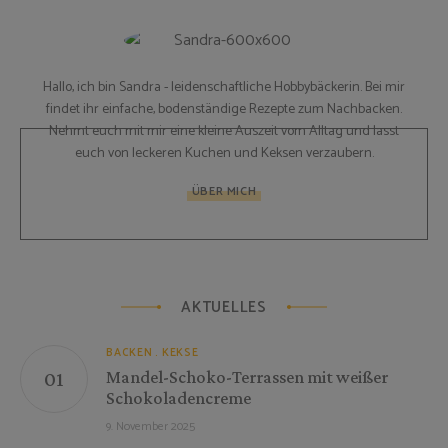
Hallo, ich bin Sandra - leidenschaftliche Hobbybäckerin. Bei mir
findet ihr einfache, bodenständige Rezepte zum Nachbacken.
Nehmt euch mit mir eine kleine Auszeit vom Alltag und lasst
euch von leckeren Kuchen und Keksen verzaubern.
ÜBER MICH
AKTUELLES
BACKEN
KEKSE
Mandel-Schoko-Terrassen mit weißer
Schokoladencreme
9. November 2025