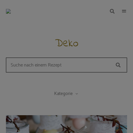
TEIGWUNDER
Backen
mit
Herz
und
Leidenschaft
Deko
Suche
Search
for
a
recipe:
Kategorie