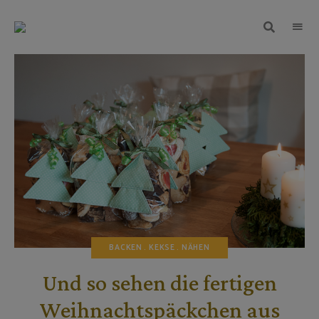
TEIGWUNDER
Backen
mit
Herz
und
Leidenschaft
BACKEN
KEKSE
NÄHEN
Und so sehen die fertigen
Weihnachtspäckchen aus