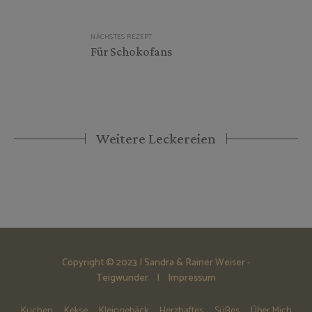
NÄCHSTES REZEPT
Für Schokofans
Weitere Leckereien
Copyright © 2023 | Sandra & Rainer Weiser -
Teigwunder |
Impressum
Kuchen
Kekse
Kleingebäck
Herzhaftes
Süßes
Über Mich