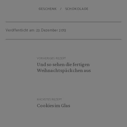
GESCHENK
SCHOKOLADE
Veröffentlicht am: 23. Dezember 2013
Beitragsnavigation
VORHERIGES REZEPT
Und so sehen die fertigen
Weihnachtspäckchen aus
NÄCHSTES REZEPT
Cookies im Glas