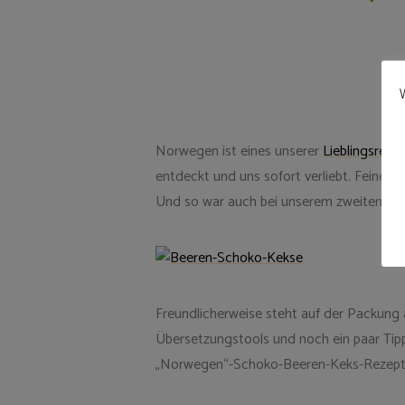
W
Norwegen ist eines unserer
Lieblingsreise
entdeckt und uns sofort verliebt. Feiner 
Und so war auch bei unserem zweiten No
Freundlicherweise steht auf der Packung a
Übersetzungstools und noch ein paar Tip
„Norwegen“-Schoko-Beeren-Keks-Rezept 