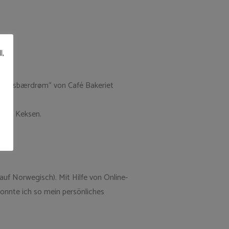
l,
„Skogsbærdrøm“ von Café Bakeriet
.
eren Keksen.
auf Norwegisch). Mit Hilfe von Online-
onnte ich so mein persönliches