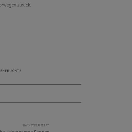
orwegen zurück.
KENFRÜCHTE
NÄCHSTES REZEPT
che, ofenwarme Scones