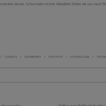
hmecken lassen. Schon beim ersten Abbeißen fühlen wir uns nach N
COOKIES
CRANBERRY
FRUCHTIG
SCHOKOLADE
TROC
 cheesecake
Süßes zum Frühstück: fris