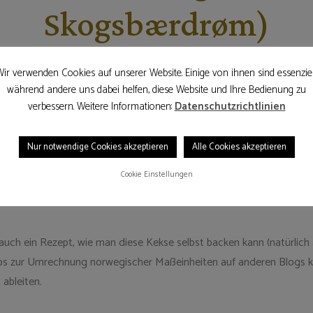
Skogsbærdrøm)
14. Juli 2019
ir verwenden Cookies auf unserer Website. Einige von ihnen sind essenziel
während andere uns dabei helfen, diese Website und Ihre Bedienung zu
verbessern. Weitere Informationen:
Datenschutzrichtlinien
ziele
. Bei unserem ersten Supermarkt Besuch haben wir die Kekse 
Mürbeteig mit intensivem Fruchtgeschmack – das bleibt in Erinnerung
Nur notwendige Cookies akzeptieren
Alle Cookies akzeptieren
rwegenbesuch das erste im Supermarkt die Suche nach diesen leck
Cookie Einstellungen
uch ein Rezept, wie man diese Kekse selbst backen kann (natürlich 
ps zur Umrechnung norwegischer Maßeinheiten auf anderen Blogs k
ableiten.