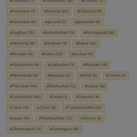
Cranberry
(7)
Dinkelmehl
(34)
Erdbeer
(7)
Frischkäse
(7)
fruchtig
(50)
Frühstück
(9)
Geschenk
(15)
gesund
(7)
glutenfrei
(8)
Guglhupf
(8)
Haferflocken
(12)
Hefegebäck
(16)
Hefeteig
(18)
Himbeer
(11)
Kekse
(43)
Kirschen
(8)
Kokos
(26)
Kuchen
(9)
Käsekuchen
(9)
Lebkuchen
(7)
Mandeln
(16)
Marmelade
(15)
Marzipan
(6)
Mohn
(6)
Ostern
(7)
Plätzchen
(69)
Rührkuchen
(13)
Sahne
(14)
Schokolade
(45)
Snack
(7)
Streusel
(9)
Tarte
(13)
Torte
(15)
Trockenfrüchte
(14)
vegan
(18)
Weihnachten
(72)
Zitrone
(8)
Zitronenguss
(9)
Zuckerguss
(14)