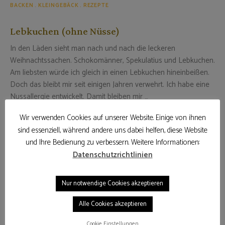
BACKEN
KLEINGEBÄCK
REZEPTE
Lebkuchen (ohne Nüsse)
In den Läden sieht man nach und nach die leckeren
Weihnachtssachen. Schokomänner, Spekulatius und Lebkuchen.
Am liebsten würde ich gleich in einen Lebkuchen hineinbeißen.
Doch das bleibt mir seit einigen Jahren verwehrt. Ich habe eine
Nussallergie entwickelt. Damit bleiben mir …
7. Dezember 2018
Wir verwenden Cookies auf unserer Website. Einige von ihnen
sind essenziell, während andere uns dabei helfen, diese Website
WEITERLESEN
und Ihre Bedienung zu verbessern. Weitere Informationen:
Datenschutzrichtlinien
Nur notwendige Cookies akzeptieren
SUCHEN
Alle Cookies akzeptieren
Cookie Einstellungen