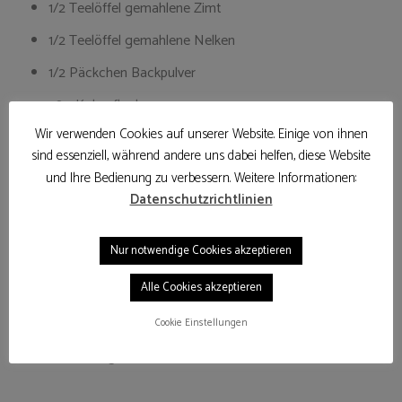
1/2 Teelöffel gemahlene Zimt
1/2 Teelöffel gemahlene Nelken
1/2 Päckchen Backpulver
70g Kokosflocken
Wir verwenden Cookies auf unserer Website. Einige von ihnen
ca. 15 Oblatten (70mm Durchmesser)
sind essenziell, während andere uns dabei helfen, diese Website
Zartbitterkuvertüre
und Ihre Bedienung zu verbessern. Weitere Informationen:
Datenschutzrichtlinien
Kartoffeln am Vortag kochen und durch eine Kartoffelpresse
durch drücken. Kühl stellen.
Nur notwendige Cookies akzeptieren
Alle Cookies akzeptieren
Am nächsten Tag, zunächst das Ei und den Zucker schaumig
Cookie Einstellungen
rühren. Dann die restlichen Zutaten zugeben, auch die
Kartoffeln und gut verrühren.